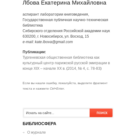
Лбова Екатерина Михайловна
аспирант лаборатории книговедения,
Государственная публичная научно-техническая
библиотека
Сибирского отделения Российской академии наук
630200, г. Новосибирск, ул. Восход, 15
e-mail: kate.lbova@gmail.com
Публикации:
Тургеневская общественная библиотека как
культурный центр парижской русской эмиграции в
конце XIX – начале XX в.
(
2014, № 4, с. 78-83
)
Если вы нашли ошибку, пожалуйста, выделите фрагмент
текста и нажмите
Ctrl+Enter
.
БИБЛИОСФЕРА
О журнале