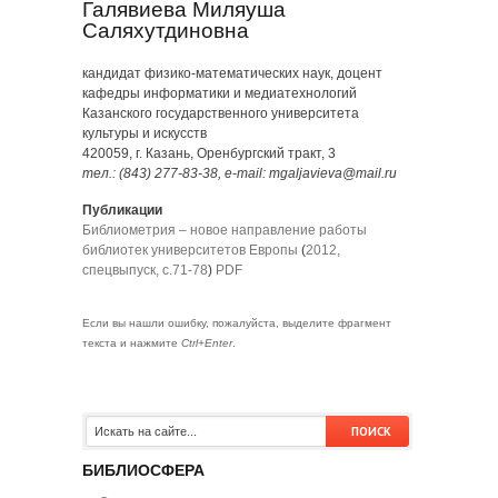
Галявиева Миляуша
Саляхутдиновна
кандидат физико-математических наук, доцент
кафедры информатики и медиатехнологий
Казанского государственного университета
культуры и искусств
420059, г. Казань, Оренбургский тракт, 3
тел.: (843) 277-83-38, e-mail: mgaljavieva@mail.ru
Публикации
Библиометрия – новое направление работы
библиотек университетов Европы
(
2012,
спецвыпуск, с.71-78
)
PDF
Если вы нашли ошибку, пожалуйста, выделите фрагмент
текста и нажмите
Ctrl+Enter
.
БИБЛИОСФЕРА