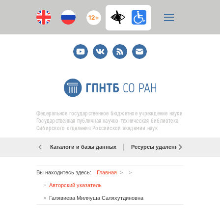
12+
Youtube
ВКонтакте
RSS
E-
mail
подписка
Федеральное государственное бюджетное учреждение науки
Государственная публичная научно-техническая библиотека
Сибирского отделения Российской академии наук
Каталоги и базы данных
Ресурсы удаленного доступа
Вы находитесь здесь:
Главная
Авторский указатель
Галявиева Миляуша Саляхутдиновна