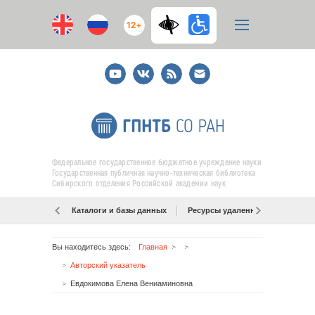
12+
Youtube
ВКонтакте
RSS
E-
mail
подписка
Федеральное государственное бюджетное учреждение науки
Государственная публичная научно-техническая библиотека
Сибирского отделения Российской академии наук
Каталоги и базы данных
Ресурсы удаленного доступа
Вы находитесь здесь:
Главная
Авторский указатель
Евдокимова Елена Вениаминовна