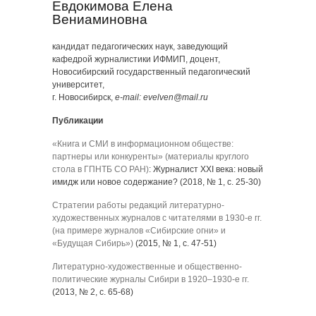
Евдокимова Елена
Вениаминовна
кандидат педагогических наук, заведующий
кафедрой журналистики ИФМИП, доцент,
Новосибирский государственный педагогический
университет,
г. Новосибирск,
e-mail: evelven@mail.ru
Публикации
«Книга и СМИ в информационном обществе:
партнеры или конкуренты» (материалы круглого
стола в ГПНТБ СО РАН)
: Журналист XXI века: новый
имидж или новое содержание? (2018, № 1, с. 25-30)
Стратегии работы редакций литературно-
художественных журналов с читателями в 1930-е гг.
(на примере журналов «Сибирские огни» и
«Будущая Сибирь»)
(2015, № 1, с. 47-51)
Литературно-художественные и общественно-
политические журналы Сибири в 1920–1930-е гг.
(2013, № 2, с. 65-68)