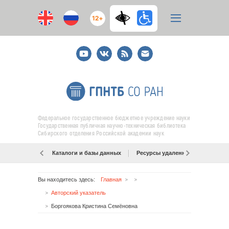
12+
Youtube
ВКонтакте
RSS
E-
mail
подписка
Федеральное государственное бюджетное учреждение науки
Государственная публичная научно-техническая библиотека
Сибирского отделения Российской академии наук
Каталоги и базы данных
Ресурсы удаленного доступа
Вы находитесь здесь:
Главная
Авторский указатель
Боргоякова Кристина Семёновна