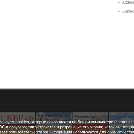
Addres
Contac
ользуем cookies, которые сохраняются на Вашем компьютере (сведения 
ОС и браузера; тип устройства и разрешение его экрана; источник, откуд
вает пользователь; эта же информация используется для обработки ста