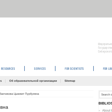
Федерально
Государств
Сибирского
RESOURCES
SERVICES
FOR SCIENTISTS
FOR LI
es
Об образовательной организации
Sitemap
Ванчикова Цымжит Пурбуевна
BIBLIO
евна
About 