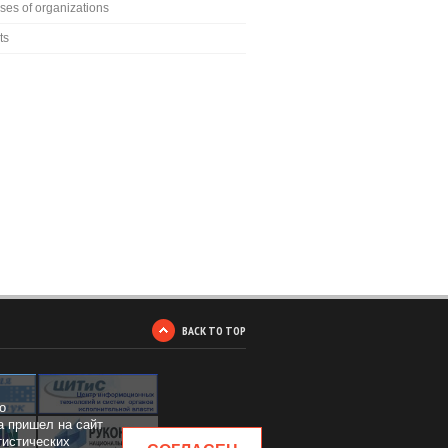
ses of organizations
ts
BACK TO TOP
о
а пришел на сайт
тистических