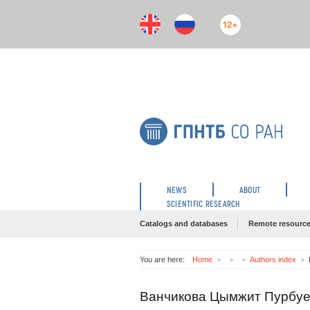
12+
NEWS
ABOUT
SCIENTIFIC RESEARCH
Catalogs and databases
Remote resourc
You are here:
Home
Authors index
Ванчикова Цымжит Пурбу