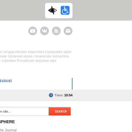
Youtube
ВКонтакте
RSS
E-
mail
подписка
е государственное бюджетное учреждение науки
енная публичная научно-техническая библиотека
 отделения Российской академии наук
BRARIANS
Time:
10:54
SPHERE
the Journal