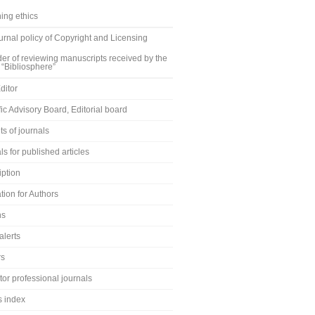
ing ethics
rnal policy of Copyright and Licensing
er of reviewing manuscripts received by the
 “Bibliosphere”
ditor
fic Advisory Board, Editorial board
s of journals
ls for published articles
iption
tion for Authors
ns
alerts
rs
or professional journals
s index