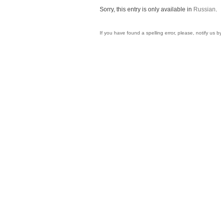
Sorry, this entry is only available in
Russian
.
If you have found a spelling error, please, notify us 