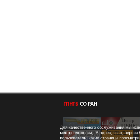
Для качественного обслуживания мы исп
Дистанционное
местоположении; IP-адрес; язык, версия 
образование
пользователь; какие страницы просматри