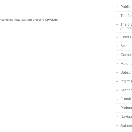
Publish
The Jou
by selecting that text and pressing
Ctrl+Enter
.
The ord
journal
Chief E
Scienti
Content
Materia
Subscr
Informa
Sectio
E-mail 
Partne
Navigat
Author