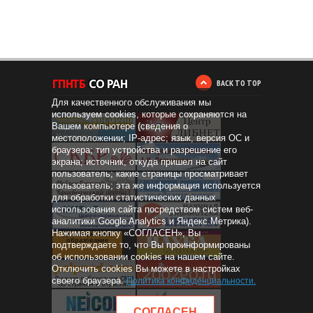
BACK TO TOP
Для качественного обслуживания мы
используем cookies, которые сохраняются на
Вашем компьютере (сведения о
местоположении; IP-адрес; язык, версия ОС и
браузера; тип устройства и разрешение его
экрана; источник, откуда пришел на сайт
пользователь; какие страницы просматривает
пользователь; эта же информация используется
для обработки статистических данных
использования сайта посредством систем веб-
аналитики Google Analytics и Яндекс.Метрика).
Нажимая кнопку «СОГЛАСЕН», Вы
Дистанционное
образование
подтверждаете то, что Вы проинформированы
об использовании cookies на нашем сайте.
Отключить cookies Вы можете в настройках
своего браузера.
Политика конфиденциальности
.
СОГЛАСЕН