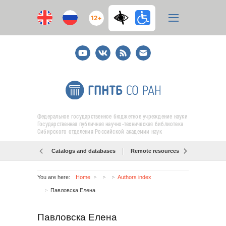
12+
Youtube
ВКонтакте
RSS
E-
mail
подписка
Федеральное государственное бюджетное учреждение науки
Государственная публичная научно-техническая библиотека
Сибирского отделения Российской академии наук
Catalogs and databases
Remote resources
Об образо
You are here:
Home
Authors index
Павловска Елена
Павловска Елена