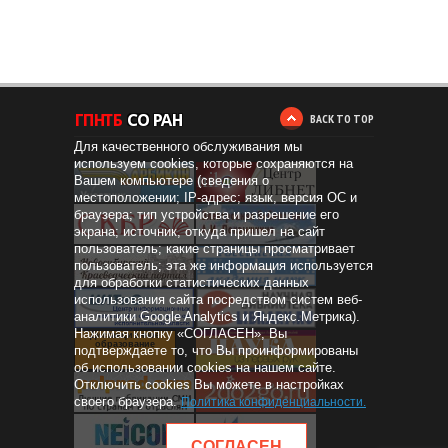
BACK TO TOP
Для качественного обслуживания мы
используем cookies, которые сохраняются на
Вашем компьютере (сведения о
местоположении; IP-адрес; язык, версия ОС и
браузера; тип устройства и разрешение его
экрана; источник, откуда пришел на сайт
пользователь; какие страницы просматривает
пользователь; эта же информация используется
для обработки статистических данных
использования сайта посредством систем веб-
аналитики Google Analytics и Яндекс.Метрика).
Нажимая кнопку «СОГЛАСЕН», Вы
Дистанционное
образование
подтверждаете то, что Вы проинформированы
об использовании cookies на нашем сайте.
Отключить cookies Вы можете в настройках
своего браузера.
Политика конфиденциальности
.
СОГЛАСЕН