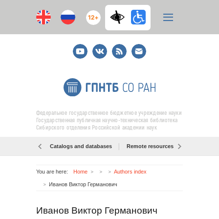
12+
Youtube
ВКонтакте
RSS
E-
mail
подписка
Федеральное государственное бюджетное учреждение науки
Государственная публичная научно-техническая библиотека
Сибирского отделения Российской академии наук
Catalogs and databases
Remote resources
Об образо
You are here:
Home
Authors index
Иванов Виктор Германович
Иванов Виктор Германович