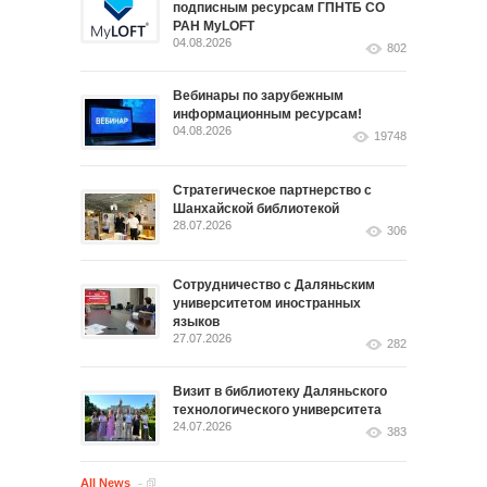
подписным ресурсам ГПНТБ СО
РАН MyLOFT
04.08.2026
802
Вебинары по зарубежным
информационным ресурсам!
04.08.2026
19748
Стратегическое партнерство с
Шанхайской библиотекой
28.07.2026
306
Сотрудничество с Даляньским
университетом иностранных
языков
27.07.2026
282
Визит в библиотеку Даляньского
технологического университета
24.07.2026
383
All News