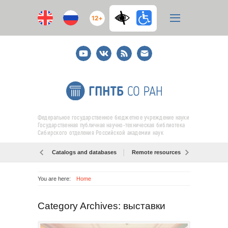
12+
Youtube
ВКонтакте
RSS
E-
mail
подписка
Федеральное государственное бюджетное учреждение науки
Государственная публичная научно-техническая библиотека
Сибирского отделения Российской академии наук
Catalogs and databases
Remote resources
Об образо
You are here:
Home
Category Archives: выставки