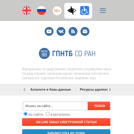
12+
Youtube
ВКонтакте
RSS
E-
mail
подписка
Федеральное государственное бюджетное учреждение науки
Государственная публичная научно-техническая библиотека
Сибирского отделения Российской академии наук
Каталоги и базы данных
Ресурсы удаленного доступа
на сайте
в каталогах
ON-LINE ЗАКАЗ ЭЛЕКТРОННОЙ СТАТЬИ
БИБЛИОТЕКА ИЗ ДОМА