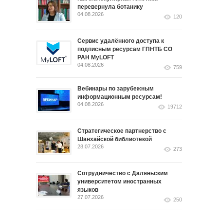
перевернула ботанику
04.08.2026
120
Сервис удалённого доступа к
подписным ресурсам ГПНТБ СО
РАН MyLOFT
04.08.2026
759
Вебинары по зарубежным
информационным ресурсам!
04.08.2026
19712
Стратегическое партнерство с
Шанхайской библиотекой
28.07.2026
273
Сотрудничество с Даляньским
университетом иностранных
языков
27.07.2026
250