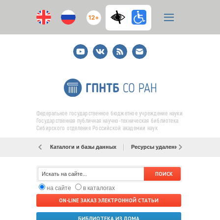
12+
Youtube
ВКонтакте
RSS
E-
mail
подписка
Федеральное государственное бюджетное учреждение науки
Государственная публичная научно-техническая библиотека
Сибирского отделения Российской академии наук
Каталоги и базы данных
Ресурсы удаленного доступа
на сайте
в каталогах
ON-LINE ЗАКАЗ ЭЛЕКТРОННОЙ СТАТЬИ
БИБЛИОТЕКА ИЗ ДОМА