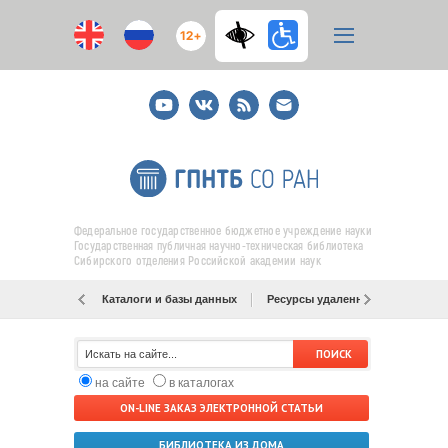
12+
Youtube
ВКонтакте
RSS
E-
mail
подписка
Федеральное государственное бюджетное учреждение науки
Государственная публичная научно-техническая библиотека
Сибирского отделения Российской академии наук
Каталоги и базы данных
Ресурсы удаленного доступа
на сайте
в каталогах
ON-LINE ЗАКАЗ ЭЛЕКТРОННОЙ СТАТЬИ
БИБЛИОТЕКА ИЗ ДОМА