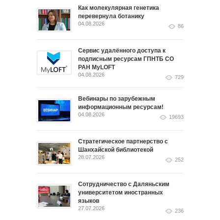
Как молекулярная генетика
перевернула ботанику
04.08.2026
86
Сервис удалённого доступа к
подписным ресурсам ГПНТБ СО
РАН MyLOFT
04.08.2026
729
Вебинары по зарубежным
информационным ресурсам!
04.08.2026
19693
Стратегическое партнерство с
Шанхайской библиотекой
28.07.2026
252
Сотрудничество с Даляньским
университетом иностранных
языков
27.07.2026
236