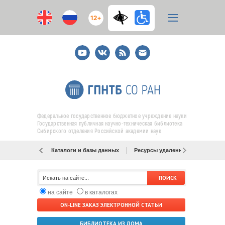
12+
Youtube
ВКонтакте
RSS
E-
mail
подписка
Федеральное государственное бюджетное учреждение науки
Государственная публичная научно-техническая библиотека
Сибирского отделения Российской академии наук
Каталоги и базы данных
Ресурсы удаленного доступа
на сайте
в каталогах
ON-LINE ЗАКАЗ ЭЛЕКТРОННОЙ СТАТЬИ
БИБЛИОТЕКА ИЗ ДОМА