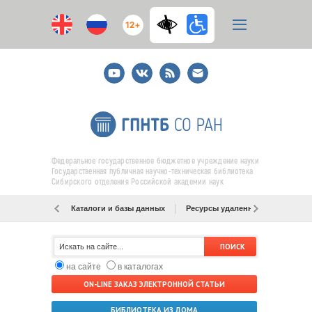
12+
Youtube
ВКонтакте
RSS
E-
mail
подписка
Федеральное государственное бюджетное учреждение науки
Государственная публичная научно-техническая библиотека
Сибирского отделения Российской академии наук
Каталоги и базы данных
Ресурсы удаленного доступа
на сайте
в каталогах
ON-LINE ЗАКАЗ ЭЛЕКТРОННОЙ СТАТЬИ
БИБЛИОТЕКА ИЗ ДОМА