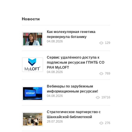
Новости
Как молекулярная генетика
перевернула ботанику
04.08.2026
129
Сервис удалённого доступа к
подписным ресурсам ГПНТБ СО
РАН MyLOFT
04.08.2026
769
Вебинары по зарубежным
информационным ресурсам!
04.08.2026
19716
Стратегическое партнерство с
Шанхайской библиотекой
28.07.2026
276