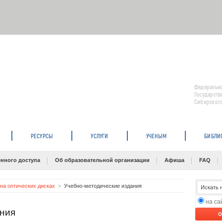
Федерально
Государств
Сибирского
РЕСУРСЫ
УСЛУГИ
УЧЕНЫМ
БИБЛИ
нного доступа
Об образовательной организации
Афиша
FAQ
на оптических дисках
Учебно-методические издания
на с
ания
O