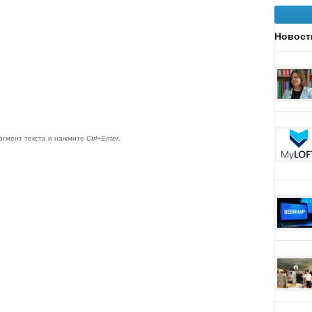
Новост
агмент текста и нажмите
Ctrl+Enter
.