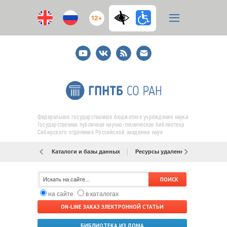
12+
Youtube
ВКонтакте
RSS
E-
mail
подписка
Федеральное государственное бюджетное учреждение науки
Государственная публичная научно-техническая библиотека
Сибирского отделения Российской академии наук
Каталоги и базы данных
Ресурсы удаленного доступа
на сайте
в каталогах
ON-LINE ЗАКАЗ ЭЛЕКТРОННОЙ СТАТЬИ
БИБЛИОТЕКА ИЗ ДОМА