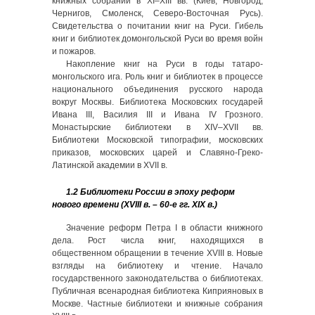
книжных собраний в XI–XIII вв. (Киев, Новгород,
Чернигов, Смоленск, Северо-Восточная Русь).
Свидетельства о почитании книг на Руси. Гибель
книг и библиотек домонгольской Руси во время войн
и пожаров.
Накопление книг на Руси в годы татаро-
монгольского ига. Роль книг и библиотек в процессе
национального объединения русского народа
вокруг Москвы. Библиотека Московских государей
Ивана III, Василия III и Ивана IV Грозного.
Монастырские библиотеки в XIV–XVII вв.
Библиотеки Московской типографии, московских
приказов, московских царей и Славяно-Греко-
Латинской академии в XVII в.
1.2 Библиотеки России в эпоху реформ
нового времени (XVIII в. – 60‑е гг. XIX в.)
Значение реформ Петра I в области книжного
дела. Рост числа книг, находящихся в
общественном обращении в течение XVIII в. Новые
взгляды на библиотеку и чтение. Начало
государственного законодательства о библиотеках.
Публичная всенародная библиотека Киприяновых в
Москве. Частные библиотеки и книжные собрания