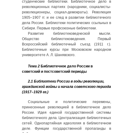
студенческие библиотеки. Библиотечное дело в
революционных партиях (народники, социалисты-
революционеры, социал-демократы). Революция
1905–1907 гг. и ее след в развитии библиотечного
дела России. Библиотеки политических ссыльных в
Сибири. Первые профсоюзные библиотеки.
Развитие библиотековедческой мысли.
Общество библиотековедения. Первый
Всероссийский библиотечный съезд (1911 г.).
Библиотечные курсы при Московском народном
университете А. Л. Шанявского.
Тема 2
Библиотечное дело России в
советский и постсоветский периоды
2.1 Библиотеки России в годы революции,
гражданской войны и начала советского периода
(1917–1929 гг.)
Социальные и политические перемены,
принесенные революцией в библиотечное дело
России. Идея единой государственной системы
библиотечного дела. Централизация библиотечных
сетей. Однопартийная идеология в библиотечном
деле. Функции государственной пропаганды в