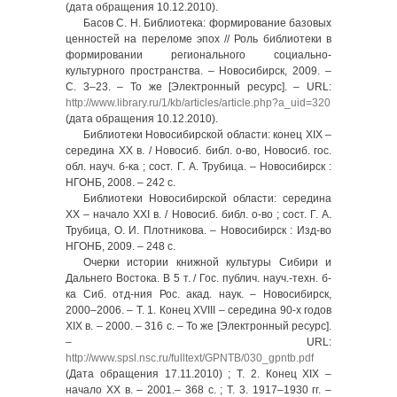
(дата обращения 10.12.2010).
Басов С. Н. Библиотека: формирование базовых
ценностей на переломе эпох // Роль библиотеки в
формировании регионального социально-
культурного пространства. – Новосибирск, 2009. –
С. 3–23. – То же [Электронный ресурс]. – URL:
http://www.library.ru/1/kb/articles/article.php?a_uid=320
(дата обращения 10.12.2010).
Библиотеки Новосибирской области: конец XIX –
середина XX в. / Новосиб. библ. о-во, Новосиб. гос.
обл. науч. б-ка ; сост. Г. А. Трубица. – Новосибирск :
НГОНБ, 2008. – 242 с.
Библиотеки Новосибирской области: середина
XX – начало XXI в. / Новосиб. библ. о-во ; сост. Г. А.
Трубица, О. И. Плотникова. – Новосибирск : Изд-во
НГОНБ, 2009. – 248 с.
Очерки истории книжной культуры Сибири и
Дальнего Востока. В 5 т. / Гос. публич. науч.-техн. б-
ка Сиб. отд-ния Рос. акад. наук. – Новосибирск,
2000–2006. – Т. 1. Конец XVIII – середина 90-х годов
XIX в. – 2000. – 316 с. – То же [Электронный ресурс].
– URL:
http://www.spsl.nsc.ru/fulltext/GPNTB/030_gpntb.pdf
(Дата обращения 17.11.2010) ; Т. 2. Конец XIX –
начало ХХ в. – 2001.– 368 c. ; Т. 3. 1917–1930 гг. –