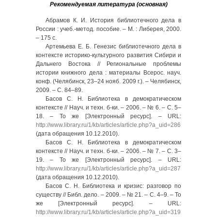
Рекомендуемая литература (основная)
Абрамов К. И. История библиотечного дела в
России : учеб.-метод. пособие. – М. : Либерея, 2000.
– 175 с.
Артемьева Е. Б. Генезис библиотечного дела в
контексте историко-культурного развития Сибири и
Дальнего Востока // Региональные проблемы
истории книжного дела : материалы Всерос. науч.
конф. (Челябинск, 23–24 нояб. 2009 г.). – Челябинск,
2009. – С. 84–89.
Басов С. Н. Библиотека в демократическом
контексте // Науч. и техн. б-ки. – 2006. – № 6. – C. 5–
18. – То же [Электронный ресурс]. – URL:
http://www.library.ru/1/kb/articles/article.php?a_uid=286
(дата обращения 10.12.2010).
Басов С. Н. Библиотека в демократическом
контексте // Науч. и техн. б-ки. – 2006. – № 7. – С. 3–
19. – То же [Электронный ресурс]. – URL:
http://www.library.ru/1/kb/articles/article.php?a_uid=287
(дата обращения 10.12.2010).
Басов С. Н. Библиотека и кризис: разговор по
существу // Библ. дело. – 2009. – № 21. – С. 4–9. – То
же [Электронный ресурс]. – URL:
http://www.library.ru/1/kb/articles/article.php?a_uid=319