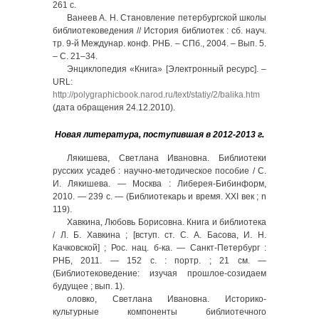
261 с.
Ванеев А. Н. Становление петербургской школы
библиотековедения // История библиотек : сб. науч.
тр. 9-й Междунар. конф. РНБ. – СПб., 2004. – Вып. 5.
– С. 21–34.
Энциклопедия «Книга» [Электронный ресурс]. –
URL:
http://polygraphicbook.narod.ru/text/statiy/2/balika.htm
(дата обращения 24.12.2010).
Новая литература, поступившая в 2012-2013 г.
Лякишева, Светлана Ивановна. Библиотеки
русских усадеб : научно-методическое пособие / С.
И. Лякишева. — Москва : Либерея-Бибинформ,
2010. — 239 с. — (Библиотекарь и время. XXI век ; n
119).
Хавкина, Любовь Борисовна. Книга и библиотека
/ Л. Б. Хавкина ; [вступ. ст. С. А. Басова, И. Н.
Качковской] ; Рос. нац. б-ка. — Санкт-Петербург :
РНБ, 2011. — 152 с. : портр. ; 21 см. —
(Библиотековедение: изучая прошлое-созидаем
будущее ; вып. 1).
оловко, Светлана Ивановна. Историко-
культурные компоненты библиотечного