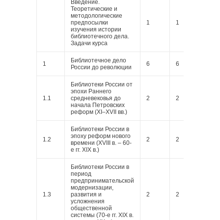
Введение.
Теоретические и
методологические
предпосылки
1
1
изучения истории
библиотечного дела.
Задачи курса
Библиотечное дело
1
6
6
России до революции
Библиотеки России от
эпохи Раннего
1.1
средневековья до
2
2
начала Петровских
реформ (XI–XVII вв.)
Библиотеки России в
эпоху реформ нового
1.2
2
2
времени (XVIII в. – 60-
е гг. XIX в.)
Библиотеки России в
период
предпринимательской
модернизации,
1.3
развития и
2
2
усложнения
общественной
системы (70-е гг. XIX в.