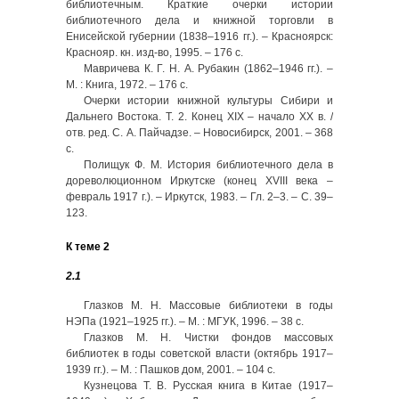
библиотечным. Краткие очерки истории
библиотечного дела и книжной торговли в
Енисейской губернии (1838–1916 гг.). – Красноярск:
Краснояр. кн. изд-во, 1995. – 176 с.
Мавричева К. Г. Н. А. Рубакин (1862–1946 гг.). –
М. : Книга, 1972. – 176 с.
Очерки истории книжной культуры Сибири и
Дальнего Востока. Т. 2. Конец ХIХ – начало ХХ в. /
отв. ред. С. А. Пайчадзе. – Новосибирск, 2001. – 368
с.
Полищук Ф. М. История библиотечного дела в
дореволюционном Иркутске (конец XVIII века –
февраль 1917 г.). – Иркутск, 1983. – Гл. 2–3. – С. 39–
123.
К теме 2
2.1
Глазков М. Н. Массовые библиотеки в годы
НЭПа (1921–1925 гг.). – М. : МГУК, 1996. – 38 с.
Глазков М. Н. Чистки фондов массовых
библиотек в годы советской власти (октябрь 1917–
1939 гг.). – М. : Пашков дом, 2001. – 104 с.
Кузнецова Т. В. Русская книга в Китае (1917–