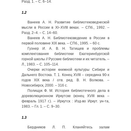
Разд. 1. – С. 6–14.
1.2
Ванеев А. Н. Развитие библиотековедческой
мысли в России в XI–XVIII веках. – СПб., 1992. –
Разд. 2–4. – С. 14–60.
Ванеев А. Н. Библиотековедение в России в
первой половине XIX века. – СПб., 1995. – 60 с.
Гузнер И. А. В. Н. Татищев и проблемы
комплектования библиотеки Екатеринбургской
горной школы // Русские библиотеки и их читатель. –
Л., 1983. – С. 105–114.
Очерки истории книжной культуры Сибири и
Дальнего Востока. Т. 1. Конец ХVIII – середина 90-х
годов ХIХ века / отв. ред. В. Н. Волкова. –
Новосибирск, 2000. – 316 с.
Полищук Ф. М. История библиотечного дела в
дореволюционном Иркутске (конец XVIII века –
февраль 1917 г.). – Иркутск : Изд-во Иркут. ун-та,
1983. – Гл. 1. – С. 9–30.
1.3
Бердников Л. П. Кланяйтесь залам