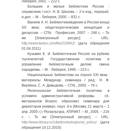
Либерея, 2002. – 222 с.
Большие и малые библиотеки России :
справочник / сост. Н. В. Шахова. – 2-е изд., перераб.
и доп. – М. : Либерея, 2000. – 831 с.
Ванеев А. Н. Библиотековедение в России конца
XX века: общетеоретические концепции и
дискуссии. – СПб. : Профессия, 2007. – 246 с. – То
же [Электронный ресурс]. – URL:
http://www.twirpx.com/file/228862/
(дата обращения
01.04.2011).
Кузьмин Е. И. Библиотечная Россия на рубеже
тысячелетий. Государственная политика и
управление библиотечным делом: смена
парадигмы. – М. : Либерея, 1999. – 223 с.
Национальные библиотеки на пороге XXI века :
материалы Междунар. семинара / ред.: Н. Ф.
Вербина, С. А. Давыдова. – СПб., 2000. – 76 с.
Региональная библиотечная политика в
условиях административной реформы : сб.
материалов Всерос. образоват. семинара для
директоров универс. науч. б-к (Москва, 21 марта – 1
апр. 2005 г.) / Роскультура, АПРИКТ. – М., 2005. – 216
с. – То же [Электронный ресурс]. – URL:
http://www.library.ru/1/kb/books/regional_policy/
(дата
обращения 10.12.2010).