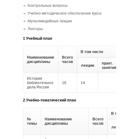
Контрольные вопросы
Учебно-методическое обеспечение курса
Мультимедийные лекции
Лекторы
1 Учебный план
В том числе
Наименование
Всего
Форма
дисциплины
часов
контро
практ.
лекции
занятия
История
зачет
библиотечного
16
14
2
дела России
2 Учебно-тематический план
В том числе
№
Наименование
Всего
темы
дисциплины
часов
пра
лекции
зан