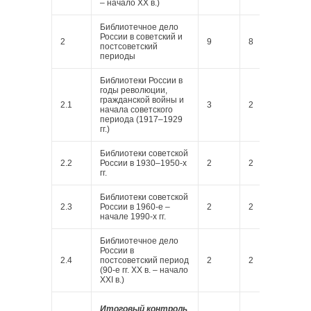
– начало ХХ в.)
Библиотечное дело
России в советский и
2
9
8
1
постсоветский
периоды
Библиотеки России в
годы революции,
гражданской войны и
2.1
3
2
1
начала советского
периода (1917–1929
гг.)
Библиотеки советской
2.2
России в 1930–1950-х
2
2
гг.
Библиотеки советской
2.3
России в 1960-е –
2
2
начале 1990-х гг.
Библиотечное дело
России в
2.4
постсоветский период
2
2
(90-е гг. ХХ в. – начало
ХХI в.)
Итоговый контроль