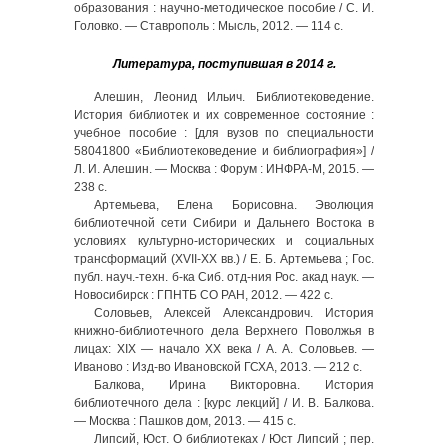
образования : научно-методическое пособие / С. И.
Головко. — Ставрополь : Мысль, 2012. — 114 с.
Литература, поступившая в 2014 г.
Алешин, Леонид Ильич. Библиотековедение.
История библиотек и их современное состояние :
учебное пособие : [для вузов по специальности
58041800 «Библиотековедение и библиография»] /
Л. И. Алешин. — Москва : Форум : ИНФРА-М, 2015. —
238 с.
Артемьева, Елена Борисовна. Эволюция
библиотечной сети Сибири и Дальнего Востока в
условиях культурно-исторических и социальных
трансформаций (XVII-XX вв.) / Е. Б. Артемьева ; Гос.
публ. науч.-техн. б-ка Сиб. отд-ния Рос. акад наук. —
Новосибирск : ГПНТБ СО РАН, 2012. — 422 с.
Соловьев, Алексей Александрович. История
книжно-библиотечного дела Верхнего Поволжья в
лицах: XIX — начало XX века / А. А. Соловьев. —
Иваново : Изд-во Ивановской ГСХА, 2013. — 212 с.
Балкова, Ирина Викторовна. История
библиотечного дела : [курс лекций] / И. В. Балкова.
— Москва : Пашков дом, 2013. — 415 с.
Липсий, Юст. О библиотеках / Юст Липсий ; пер.