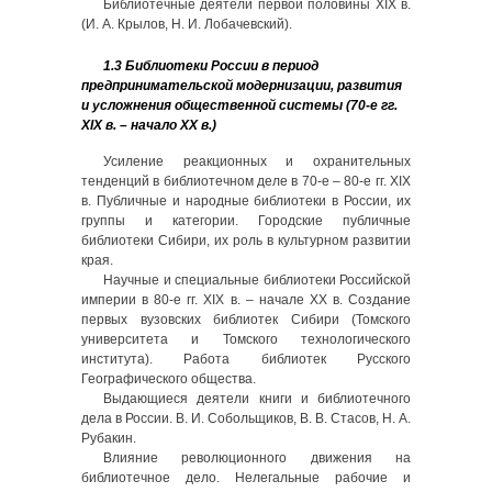
Библиотечные деятели первой половины XIX в.
(И. А. Крылов, Н. И. Лобачевский).
1.3 Библиотеки России в период
предпринимательской модернизации, развития
и усложнения общественной системы (70-е гг.
XIX в. – начало ХХ в.)
Усиление реакционных и охранительных
тенденций в библиотечном деле в 70-е – 80-е гг. XIX
в. Публичные и народные библиотеки в России, их
группы и категории. Городские публичные
библиотеки Сибири, их роль в культурном развитии
края.
Научные и специальные библиотеки Российской
империи в 80-е гг. XIX в. – начале ХХ в. Создание
первых вузовских библиотек Сибири (Томского
университета и Томского технологического
института). Работа библиотек Русского
Географического общества.
Выдающиеся деятели книги и библиотечного
дела в России. В. И. Собольщиков, В. В. Стасов, Н. А.
Рубакин.
Влияние революционного движения на
библиотечное дело. Нелегальные рабочие и