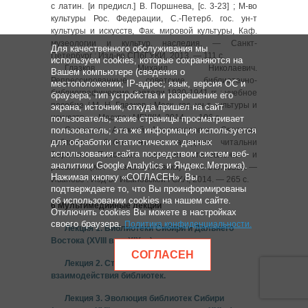
с латин. [и предисл.] В. Поршнева, [с. 3-23] ; М-во
культуры Рос. Федерации, С.-Петерб. гос. ун-т
культуры и искусств, Фак. мировой культуры, Каф.
музеологии и культур. наследия. — Санкт-
Для качественного обслуживания мы
Петербург : Изд-во СПбГУКИ, 2013. — 111 с.
используем cookies, которые сохраняются на
Глазков, Михаил Николаевич.
Вашем компьютере (сведения о
Репрессированные советские библиотечно-
местоположении; IP-адрес; язык, версия ОС и
библиографические деятели 1930-1941 гг. : учебное
браузера; тип устройства и разрешение его
пособие / М. Н. Глазков ; Моск. гос. ун-т культуры и
экрана; источник, откуда пришел на сайт
искусств. — Москва : МГУКИ, 2014. — 106 с.
пользователь; какие страницы просматривает
пользователь; эта же информация используется
Соловьев, Алексей Александрович. Светские
для обработки статистических данных
публичные библиотеки и народные читальни
использования сайта посредством систем веб-
Верхнего Поволжья: история становления и
аналитики Google Analytics и Яндекс.Метрика).
развития (XIX — начало XX века) / А. А. Соловьев. —
Нажимая кнопку «СОГЛАСЕН», Вы
Иваново : Изд-во Ивановской ГСХА, 2014. — 265 с.
подтверждаете то, что Вы проинформированы
об использовании cookies на нашем сайте.
6 Мультимедийные лекции
Отключить cookies Вы можете в настройках
своего браузера.
Политика конфиденциальности
.
Лекция 1. Библиотеки Сибири и Дальнего
Востока (XVIII в. — XIX в.).
СОГЛАСЕН
Лекция 2. Становление системы
взаимодействия библиотек.
Лекция 3. Эволюция библиотек Сибири