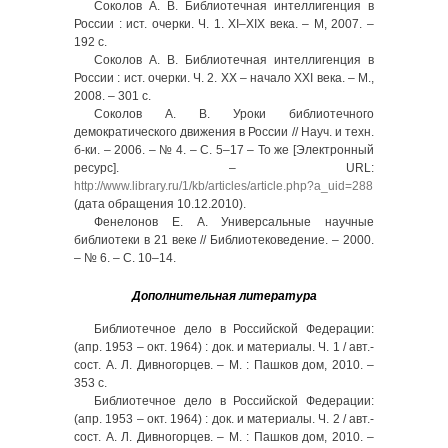
Соколов А. В. Библиотечная интеллигенция в
России : ист. очерки. Ч. 1. XI–XIX века. – М, 2007. –
192 с.
Соколов А. В. Библиотечная интеллигенция в
России : ист. очерки. Ч. 2. ХХ – начало XXI века. – М.,
2008. – 301 с.
Соколов А. В. Уроки библиотечного
демократического движения в России // Науч. и техн.
б-ки. – 2006. – № 4. – С. 5–17 – То же [Электронный
ресурс]. – URL:
http://www.library.ru/1/kb/articles/article.php?a_uid=288
(дата обращения 10.12.2010).
Фенелонов Е. А. Универсальные научные
библиотеки в 21 веке // Библиотековедение. – 2000.
– № 6. – C. 10–14.
Дополнительная литература
Библиотечное дело в Российской Федерации:
(апр. 1953 – окт. 1964) : док. и материалы. Ч. 1 / авт.-
сост. А. Л. Дивногорцев. – М. : Пашков дом, 2010. –
353 с.
Библиотечное дело в Российской Федерации:
(апр. 1953 – окт. 1964) : док. и материалы. Ч. 2 / авт.-
сост. А. Л. Дивногорцев. – М. : Пашков дом, 2010. –