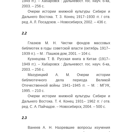
1949 гг.). – Хабаровск : Дальневост. гос. науч. б-ка,
2003. – 256 с.
Очерки истории книжной культуры Сибири и
Дальнего Востока. Т. 3. Конец 1917–1930 гг. / отв.
ред. А. Л. Посадсков. – Новосибирск, 2002. – 436 с.
2.2
Глазков М. Н. Чистки фондов массовых
библиотек в годы советской власти (октябрь 1917–
1939 гг.). – М. : Пашков дом, 2001. – 104 с.
Кузнецова Т. В. Русская книга в Китае (1917–
1949 гг.). – Хабаровск : Дальневост. гос. науч. б-ка,
2003. – 256 с.
Мазурицкий А. М. Очерки истории
библиотечного дела периода Великой
Отечественной войны 1941–1945 гг. – М. : МГУК,
1995. – 210 с.
Очерки истории книжной культуры Сибири и
Дальнего Востока. Т. 4. Конец 1931– 1962 гг. / отв.
ред. С. А. Пайчадзе. – Новосибирск, 2004. – 500 с.
2.3
Ванеев А. Н. Назревшие вопросы изучения