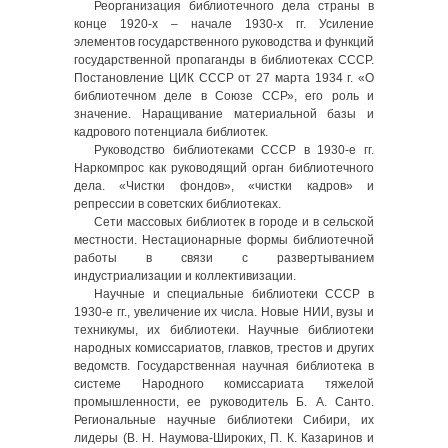
Реорганизация библиотечного дела страны в
конце 1920-х – начале 1930-х гг. Усиление
элементов государственного руководства и функций
государственной пропаганды в библиотеках СССР.
Постановление ЦИК СССР от 27 марта 1934 г. «О
библиотечном деле в Союзе ССР», его роль и
значение. Наращивание материальной базы и
кадрового потенциала библиотек.
Руководство библиотеками СССР в 1930-е гг.
Наркомпрос как руководящий орган библиотечного
дела. «Чистки фондов», «чистки кадров» и
репрессии в советских библиотеках.
Сети массовых библиотек в городе и в сельской
местности. Нестационарные формы библиотечной
работы в связи с развертыванием
индустриализации и коллективизации.
Научные и специальные библиотеки СССР в
1930-е гг., увеличение их числа. Новые НИИ, вузы и
техникумы, их библиотеки. Научные библиотеки
народных комиссариатов, главков, трестов и других
ведомств. Государственная научная библиотека в
системе Народного комиссариата тяжелой
промышленности, ее руководитель Б. А. Санто.
Региональные научные библиотеки Сибири, их
лидеры (В. Н. Наумова-Широких, П. К. Казаринов и