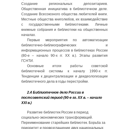
Создание региональных депозитариев.
Общественная инициатива в библиотечном деле.
Создание Всесоюзного общества любителей книги.
Местные общества книголюбов, их взаимодействие
с государственными библиотеками. Личные
книжные собрания и библиотеки на общественных
началах.
Первые мероприятия по автоматизации
библиотечно-библиографических и
информационных процессов в библиотеках России
(80-е – начало 90-х гг. ХХ в.). Этапы развития
ГСНТИ.
Основные итоги работы советской
библиотечной системы к началу 1990-х гг.
Тенденции к децентрализации и деидеологизации
библиотечного дела в годы перестройки.
2.4 Библиотечное дело России в
постсоветский период (90-е гг. ХХ в. – начало
ХХI в.)
Развитие библиотек России в период
социально-экономических трансформаций.
Переименование старейших библиотек. Борьба за
приоритет и провозглашение двух национальных