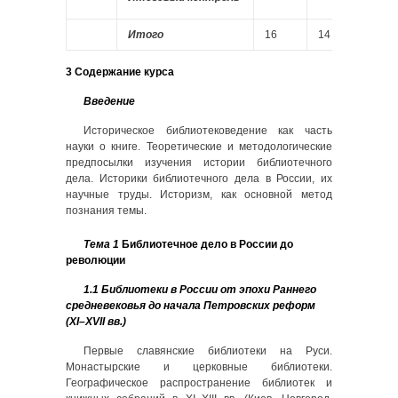
Итого
16
14
3 Содержание курса
Введение
Историческое библиотековедение как часть
науки о книге. Теоретические и методологические
предпосылки изучения истории библиотечного
дела. Историки библиотечного дела в России, их
научные труды. Историзм, как основной метод
познания темы.
Тема 1
Библиотечное дело в России до
революции
1.1 Библиотеки в России от эпохи Раннего
средневековья до начала Петровских реформ
(XI–XVII вв.)
Первые славянские библиотеки на Руси.
Монастырские и церковные библиотеки.
Географическое распространение библиотек и