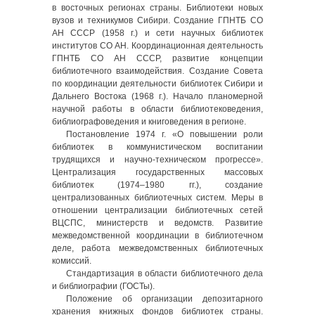
в восточных регионах страны. Библиотеки новых
вузов и техникумов Сибири. Создание ГПНТБ СО
АН CCCР (1958 г.) и сети научных библиотек
институтов СО АН. Координационная деятельность
ГПНТБ СО АН СССР, развитие концепции
библиотечного взаимодействия. Создание Совета
по координации деятельности библиотек Сибири и
Дальнего Востока (1968 г.). Начало планомерной
научной работы в области библиотековедения,
библиографоведения и книговедения в регионе.
Постановление 1974 г. «О повышении роли
библиотек в коммунистическом воспитании
трудящихся и научно-техническом прогрессе».
Централизация государственных массовых
библиотек (1974–1980 гг.), создание
централизованных библиотечных систем. Меры в
отношении централизации библиотечных сетей
ВЦСПС, министерств и ведомств. Развитие
межведомственной координации в библиотечном
деле, работа межведомственных библиотечных
комиссий.
Стандартизация в области библиотечного дела
и библиографии (ГОСТы).
Положение об организации депозитарного
хранения книжных фондов библиотек страны.