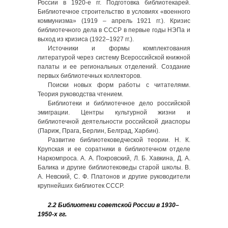
России в 1920-е гг. Подготовка библиотекарей.
Библиотечное строительство в условиях «военного
коммунизма» (1919 – апрель 1921 гг.). Кризис
библиотечного дела в СССР в первые годы НЭПа и
выход из кризиса (1922–1927 гг.).
Источники и формы комплектования
литературой через систему Всероссийской книжной
палаты и ее региональных отделений. Создание
первых библиотечных коллекторов.
Поиски новых форм работы с читателями.
Теория руководства чтением.
Библиотеки и библиотечное дело российской
эмиграции. Центры культурной жизни и
библиотечной деятельности российской диаспоры
(Париж, Прага, Берлин, Белград, Харбин).
Развитие библиотековедческой теории. Н. К.
Крупская и ее соратники в библиотечном отделе
Наркомпроса. А. А. Покровский, Л. Б. Хавкина, Д. А.
Балика и другие библиотековеды старой школы. В.
А. Невский, С. Ф. Платонов и другие руководители
крупнейших библиотек СССР.
2.2 Библиотеки советской России в 1930–
1950-х гг.