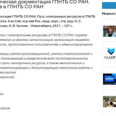
ическая документация ГПНТБ СО РАН.
ов в ГПНТБ СО РАН
Новост
ентация ГПНТБ СО РАН. Путь электронных ресурсов в ГПНТБ
ехн. б-ка Сиб. отд-ния Рос. акад. наук ; отв. ред. Н. С.
ская, О. В. Кулева – Новосибирск, 2017. – 127 с.
ты с электронными ресурсами в ГПНТБ СО РАН: порядок
лючение из фондов, каталогизация, организация справочно-
ность, предоставление пользователям и администрирование
бразцы учетно-регистрационной, учетно-статистической и
, показывающие в графическом виде последовательность
о пути электронных ресурсов, а также методические и
 конкретизирующие и детализирующие технологию работы с
м участке.
ователей.
РАН
есурсов