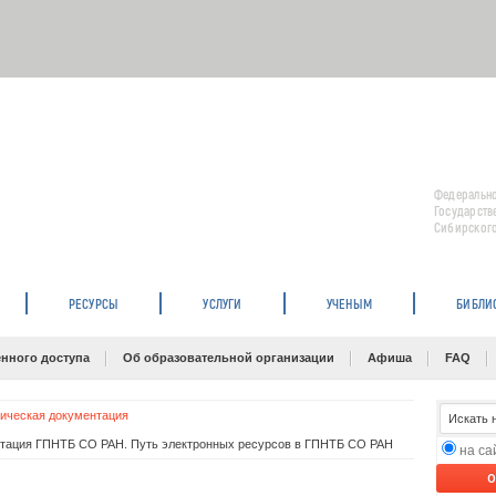
Федерально
Государств
Сибирского
РЕСУРСЫ
УСЛУГИ
УЧЕНЫМ
БИБЛИ
нного доступа
Об образовательной организации
Афиша
FAQ
гическая документация
нтация ГПНТБ СО РАН. Путь электронных ресурсов в ГПНТБ СО РАН
на с
O