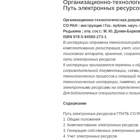
Организационно-технолог
Путь электронных ресурс
Организационно-технологическая докум
СО РАН : инструкция / Гос. публич. науч.-т
Редькина ; отв. сост.: М. Ю. Дунин-Барков
ISBN 978-5-94560-273-1
В инструкции отражена технология рабо
комплектования, регистрация, учет, иск
поискового аппарата, хранение, сохран
пути электронных ресурсов.
К инструкции прилагаются перечень и о
сопроводительной документации, схемы
технологических процессов и операций п
технологические инструкции, памятки,
электронными ресурсами на определенно
Для библиотечных специалистов и польз
Содержание
Путь электронных ресурсов в ГПНТБ СО 
1. Общие положения
2. Комплектование электронных ресурсов
3. Генерация собственных электронных р
4. Учет электронных ресурсов