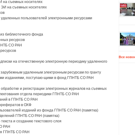
ЭИ на съемных носителях
а ЭИ на съемных носителях
сов
и удаленных пользователей электронными ресурсами
 из библиотечного фонда
нных ресурсов
ПНТБ СО РАН
 ресурсов
Все ново
одписки на отечественную электронную периодику удаленного
 к зарубежным удаленным электронным ресурсам по гранту
ными изданиями, поступаю-щими в фонд ГПНТБ СО РАН
ой обработке и регистрации электронных журналов на съемных
мплектования отдела периодики ГПНТБ СО РАН
даний в ГПНТБ СО РАН
торефератов в ОХФ
льзователей изданий из фонда ГПНТБ СО РАН (памятка)
зделений ГПНТБ СО РАН (памятка)
 текста и созданию текстового слоя
СО РАН
ния ГПНТБ СО РАН