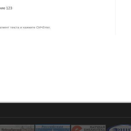
ние 123
агмент текста и нажмите
Ctrl+Enter
.