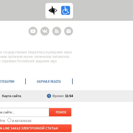
Youtube
ВКонтакте
RSS
E-
mail
подписка
е государственное бюджетное учреждение науки
енная публичная научно-техническая библиотека
 отделения Российской академии наук
ОТЕКАРЯМ
НАУЧНАЯ РАБОТА
Карта сайта
Время:
11:54
айте
в каталогах
N-LINE ЗАКАЗ ЭЛЕКТРОННОЙ СТАТЬИ