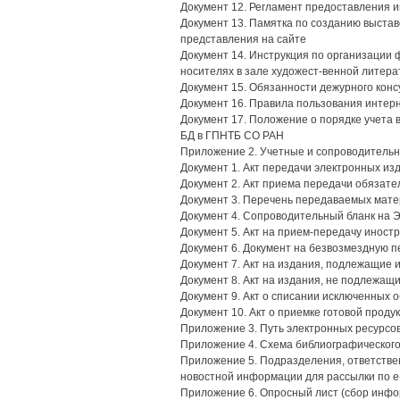
Документ 12. Регламент предоставления
Документ 13. Памятка по созданию выстав
представления на сайте
Документ 14. Инструкция по организации
носителях в зале художест-венной литер
Документ 15. Обязанности дежурного конс
Документ 16. Правила пользования интер
Документ 17. Положение о порядке учета 
БД в ГПНТБ СО РАН
Приложение 2. Учетные и сопроводитель
Документ 1. Акт передачи электронных и
Документ 2. Акт приема передачи обязат
Документ 3. Перечень передаваемых мате
Документ 4. Сопроводительный бланк на 
Документ 5. Акт на прием-передачу иност
Документ 6. Документ на безвозмездную 
Документ 7. Акт на издания, подлежащие 
Документ 8. Акт на издания, не подлежащ
Документ 9. Акт о списании исключенных 
Документ 10. Акт о приемке готовой проду
Приложение 3. Путь электронных ресурсо
Приложение 4. Схема библиографического
Приложение 5. Подразделения, ответстве
новостной информации для рассылки по e-
Приложение 6. Опросный лист (сбор инфо