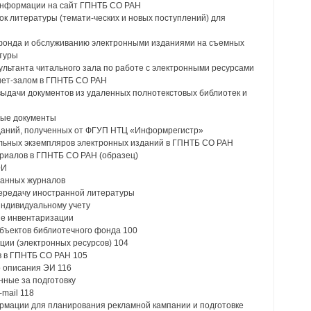
 информации на сайт ГПНТБ СО РАН
ок литературы (темати-ческих и новых поступлений) для
 фонда и обслуживанию электронными изданиями на съемных
атуры
ультанта читального зала по работе с электронными ресурсами
нет-залом в ГПНТБ СО РАН
выдачи документов из удаленных полнотекстовых библиотек и
ные документы
зданий, полученных от ФГУП НТЦ «Информрегистр»
ельных экземпляров электронных изданий в ГПНТБ СО РАН
риалов в ГПНТБ СО РАН (образец)
ЭИ
ранных журналов
передачу иностранной литературы
индивидуальному учету
ие инвентаризации
объектов библиотечного фонда 100
кции (электронных ресурсов) 104
в в ГПНТБ СО РАН 105
 описания ЭИ 116
нные за подготовку
mail 118
рмации для планирования рекламной кампании и подготовке