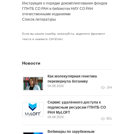
Инструкция о порядке докомплектования фондов
ГПНТБ СО РАН и библиотек НИУ СО РАН
отечественными изданиями
Список литературы
Если вы нашли ошибку, пожалуйста, выделите фрагмент
текста и нажмите
Ctrl+Enter
.
Новости
Как молекулярная генетика
перевернула ботанику
04.08.2026
164
Сервис удалённого доступа к
подписным ресурсам ГПНТБ СО
РАН MyLOFT
04.08.2026
801
Вебинары по зарубежным