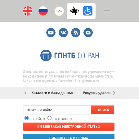
12+
Youtube
ВКонтакте
RSS
E-
mail
подписка
Федеральное государственное бюджетное учреждение науки
Государственная публичная научно-техническая библиотека
Сибирского отделения Российской академии наук
Каталоги и базы данных
Ресурсы удаленного доступа
на сайте
в каталогах
ON-LINE ЗАКАЗ ЭЛЕКТРОННОЙ СТАТЬИ
БИБЛИОТЕКА ИЗ ДОМА