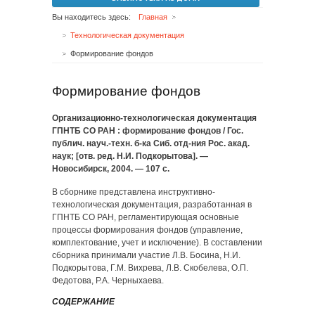
Вы находитесь здесь:
Главная
Технологическая документация
Формирование фондов
Формирование фондов
Организационно-технологическая документация
ГПНТБ СО РАН : формирование фондов / Гос.
публич. науч.-техн. б-ка Сиб. отд-ния Рос. акад.
наук; [отв. ред. Н.И. Подкорытова]. —
Новосибирск, 2004. — 107 с.
В сборнике представлена инструктивно-
технологическая документация, разработанная в
ГПНТБ СО РАН, регламентирующая основные
процессы формирования фондов (управление,
комплектование, учет и исключение). В составлении
сборника принимали участие Л.В. Босина, Н.И.
Подкорытова, Г.М. Вихрева, Л.В. Скобелева, О.П.
Федотова, Р.А. Черныхаева.
СОДЕРЖАНИЕ