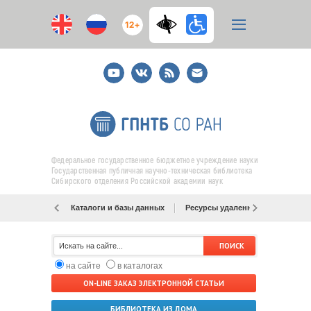
12+
Youtube
ВКонтакте
RSS
E-
mail
подписка
Федеральное государственное бюджетное учреждение науки
Государственная публичная научно-техническая библиотека
Сибирского отделения Российской академии наук
Каталоги и базы данных
Ресурсы удаленного доступа
на сайте
в каталогах
ON-LINE ЗАКАЗ ЭЛЕКТРОННОЙ СТАТЬИ
БИБЛИОТЕКА ИЗ ДОМА