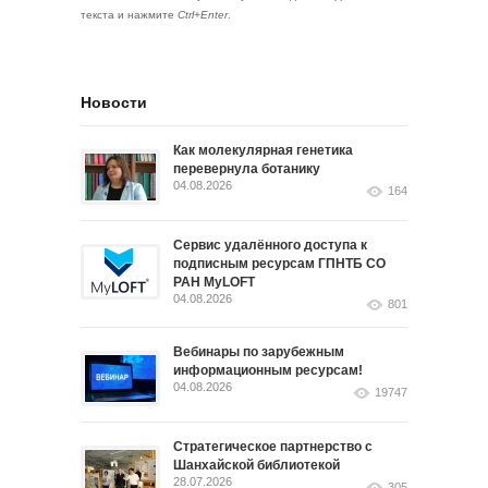
текста и нажмите
Ctrl+Enter
.
Новости
Как молекулярная генетика
перевернула ботанику
04.08.2026
164
Сервис удалённого доступа к
подписным ресурсам ГПНТБ СО
РАН MyLOFT
04.08.2026
801
Вебинары по зарубежным
информационным ресурсам!
04.08.2026
19747
Стратегическое партнерство с
Шанхайской библиотекой
28.07.2026
305