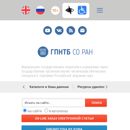
12+
Youtube
ВКонтакте
RSS
E-
mail
подписка
Федеральное государственное бюджетное учреждение науки
Государственная публичная научно-техническая библиотека
Сибирского отделения Российской академии наук
Каталоги и базы данных
Ресурсы удаленного доступа
на сайте
в каталогах
ON-LINE ЗАКАЗ ЭЛЕКТРОННОЙ СТАТЬИ
БИБЛИОТЕКА ИЗ ДОМА