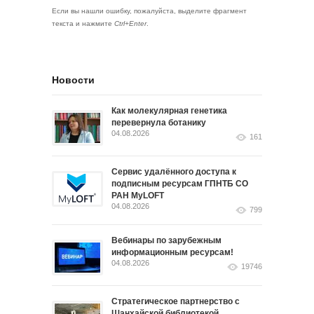
Если вы нашли ошибку, пожалуйста, выделите фрагмент
текста и нажмите
Ctrl+Enter
.
Новости
Как молекулярная генетика
перевернула ботанику
04.08.2026
161
Сервис удалённого доступа к
подписным ресурсам ГПНТБ СО
РАН MyLOFT
04.08.2026
799
Вебинары по зарубежным
информационным ресурсам!
04.08.2026
19746
Стратегическое партнерство с
Шанхайской библиотекой