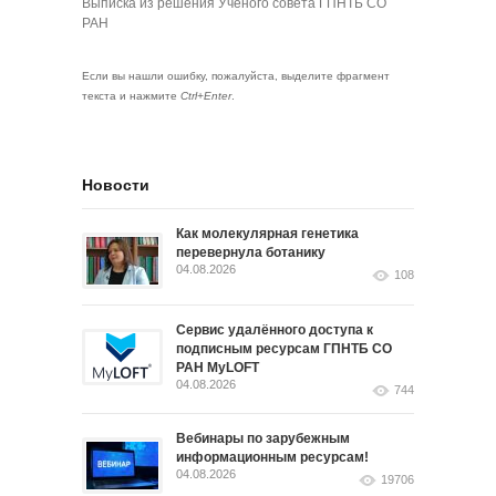
Выписка из решения Ученого совета ГПНТБ СО
РАН
Если вы нашли ошибку, пожалуйста, выделите фрагмент
текста и нажмите
Ctrl+Enter
.
Новости
Как молекулярная генетика
перевернула ботанику
04.08.2026
108
Сервис удалённого доступа к
подписным ресурсам ГПНТБ СО
РАН MyLOFT
04.08.2026
744
Вебинары по зарубежным
информационным ресурсам!
04.08.2026
19706