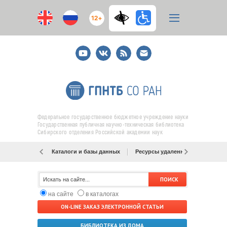
12+
Youtube
ВКонтакте
RSS
E-
mail
подписка
Федеральное государственное бюджетное учреждение науки
Государственная публичная научно-техническая библиотека
Сибирского отделения Российской академии наук
Каталоги и базы данных
Ресурсы удаленного доступа
на сайте
в каталогах
ON-LINE ЗАКАЗ ЭЛЕКТРОННОЙ СТАТЬИ
БИБЛИОТЕКА ИЗ ДОМА