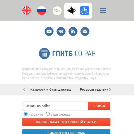
12+
Youtube
ВКонтакте
RSS
E-
mail
подписка
Федеральное государственное бюджетное учреждение науки
Государственная публичная научно-техническая библиотека
Сибирского отделения Российской академии наук
Каталоги и базы данных
Ресурсы удаленного доступа
на сайте
в каталогах
ON-LINE ЗАКАЗ ЭЛЕКТРОННОЙ СТАТЬИ
БИБЛИОТЕКА ИЗ ДОМА