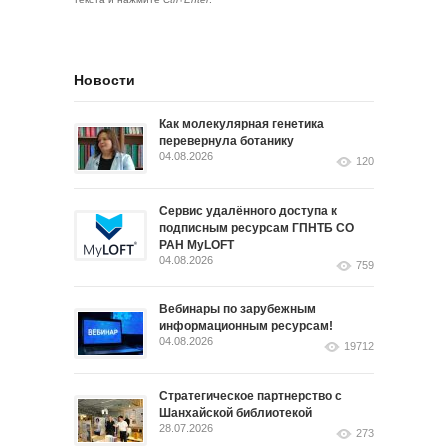
Новости
Как молекулярная генетика
перевернула ботанику
04.08.2026
120
Сервис удалённого доступа к
подписным ресурсам ГПНТБ СО
РАН MyLOFT
04.08.2026
759
Вебинары по зарубежным
информационным ресурсам!
04.08.2026
19712
Стратегическое партнерство с
Шанхайской библиотекой
28.07.2026
273