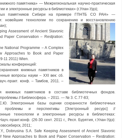
 книжного памятника» — Межрегиональная научно-практическая
 и электронные ресурсы в библиотеках» (г.Улан-Удэ);
жных памятников Сибири на примере ГПНТБ СО РАН» —
: новейшие технологии по сохранению и восстановлению
ан);
ping Assessment of Ancient Slavonic
d Paper Conservation – Restjration:
f the National Programme – A Complex
New Approaches to Book and Paper
 9-11 2011) Wien.
ериалы конференций:
охранения книжных памятников в
нные вопросы науки – XXI век: сб.
уч.-практ. конф. – Тамбов, 2011. –
я книжных памятников в составе библиотечных фондов.
роблемы // Библиосфера. – 2011. — № 3. С.77-83;
Е.Ю. Электронные базы оценки сохранности библиотечных
в: проблемы и перспективы [Элетронный ресурс] //
нные технологии и электронные ресурсы в библиотеках:
ауч.-практ.конф. (26-30 сент. 2011 г., Респ. Бурятия, г.Улан-Удэ):
Новосибирск, 2011;
.Y., Dobrusina S.A. Safe Keeping Assessment of Ancient Slavonic
// New Approaches to Book and Paper Conservation – Restjration: