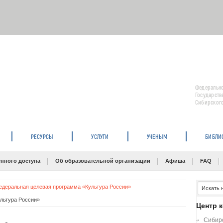
Федерально
Государств
Сибирского
РЕСУРСЫ
УСЛУГИ
УЧЕНЫМ
БИБЛИ
нного доступа
Об образовательной организации
Афиша
FAQ
едеральная целевая программа «Культура России»
ультура России»
Центр 
Сибирс