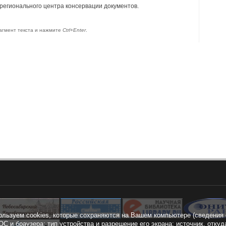
 регионального центра консервации документов.
агмент текста и нажмите
Ctrl+Enter
.
ользуем cookies, которые сохраняются на Вашем компьютере (сведения 
ОС и браузера; тип устройства и разрешение его экрана; источник, откуд