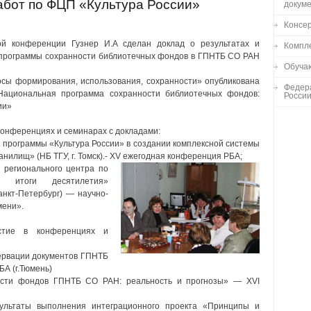
абот по ФЦП «Культура России»
докум
Консе
ой конференции Гузнер И.А сделан доклад о результатах и
Компл
 программы сохранности библиотечных фондов в ГПНТБ СО РАН
Обуча
осы формирования, использования, сохранности» опубликована
Федер
«Национальная программа сохранности библиотечных фондов:
Росси
ии»
конференциях и семинарах с докладами:
 программы «Культура России» в создании комплексной системы
нилищ» (НБ ТГУ, г. Томск).- XV ежегодная конференция РБА;
 регионального центра по
: итоги десятилетия»
анкт-Петербург) — научно-
мени».
стие в конференциях и
сервации документов ГПНТБ
А (г.Тюмень)
ости фондов ГПНТБ СО РАН: реальность и прогнозы» — XVI
ультаты выполнения интеграционного проекта «Принципы и