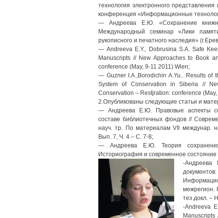
технология электронного представления
конференция «Информационные технологии
— Андреева Е.Ю. «Сохранение кни
Международный семинар «Лики памяти
рукописного и печатного наследия» (г.Ерев
— Andreeva E.Y., Dobrusina S.A. Safe Kee
Manuscripts // New Approaches to Book an
conference (May, 9-11 2011) Wien;
— Guzner I.A.,Borodichin A.Yu.. Results o
System of Conservation in Siberia // 
Conservation – Restjration: conference (May,
2.Опубликованы следующие статьи и мат
— Андреева Е.Ю. Правовые аспекты с
составе библиотечных фондов // Совреме
науч. тр. По материалам VII междунар. на
Вып. 7, Ч. 4 – С. 7-8;
— Андреева Е.Ю. Теория сохранени
Историография и современное состояние п
-Андреева 
документо
Информацио
межрегион. Н
тез.докл. – 
-Andreeva E
Manuscripts 