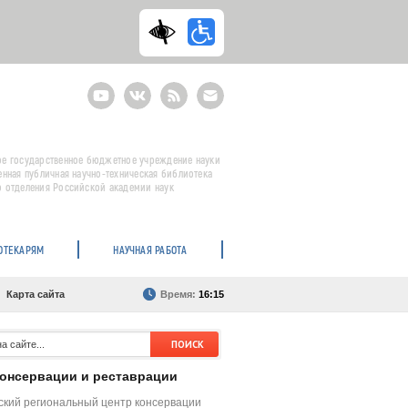
Youtube
ВКонтакте
RSS
E-
mail
подписка
е государственное бюджетное учреждение науки
енная публичная научно-техническая библиотека
 отделения Российской академии наук
ОТЕКАРЯМ
НАУЧНАЯ РАБОТА
Карта сайта
Время:
16:15
консервации и реставрации
кий региональный центр консервации