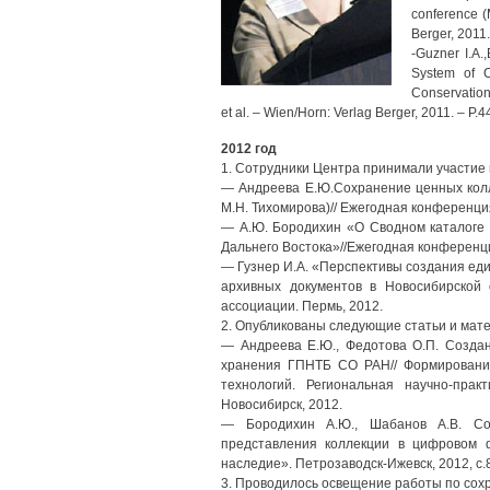
conference (M
Berger, 2011.
-Guzner I.A.
System of C
Conservation 
et al. – Wien/Horn: Verlag Berger, 2011. – P.4
2012 год
1. Сотрудники Центра принимали участие 
— Андреева Е.Ю.Сохранение ценных колл
М.Н. Тихомирова)// Ежегодная конференци
— А.Ю. Бородихин «О Сводном каталоге р
Дальнего Востока»//Ежегодная конференци
— Гузнер И.А. «Перспективы создания ед
архивных документов в Новосибирской 
ассоциации. Пермь, 2012.
2. Опубликованы следующие статьи и мат
— Андреева Е.Ю., Федотова О.П. Созда
хранения ГПНТБ СО РАН// Формировани
технологий. Региональная научно-прак
Новосибирск, 2012.
— Бородихин А.Ю., Шабанов А.В. Соб
представления коллекции в цифровом 
наследие». Петрозаводск-Ижевск, 2012, с.
3. Проводилось освещение работы по сох