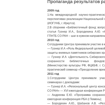
Пропаганда результатов р
2009 год
1.На международной научно-практическ
перспективах реализации Национальной
(ИОГУНБ, г. Иркутск).
2.В сборнике «Библиотечный фонд: вопр
статья Гузнер И.А., Бородихина А.Ю. 
ГПНТБ СО РАН – шаг в нужном направлен
2010 год
Сотрудники Центра принимали участие в 
— Гузнер И.А «Роль Федеральной целевой
защиты книжных памятников сибирских хра
— Гузнер И.А «Деятельность Сибирского
сохранности библиотечных фондов
(Министерство культуры РФ, ФЦКБФ; г. С
практический семинар «Преодоление вре
2011 год
1.Сотрудники Центра принимали уча
семинарах с докладами:
— Гузнер И.А. «Региональный центр кон
СО РАН» — XVI ежегодная конференция РБ
— Андреева Е.Ю. «Программа сохранн
ежегодная конференция РБА (г.Тюмень);
— Бородихин А.Ю., Шабанов А.В. «Рез