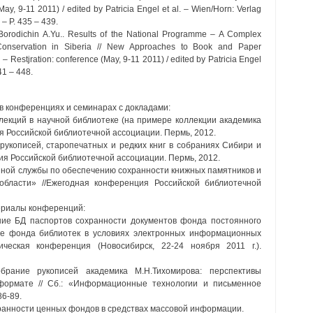
ay, 9-11 2011) / edited by Patricia Engel et al. – Wien/Horn: Verlag
 – P. 435 – 439.
,Borodichin A.Yu.. Results of the National Programme – A Complex
onservation in Siberia // New Approaches to Book and Paper
– Restjration: conference (May, 9-11 2011) / edited by Patricia Engel
41 – 448.
в конференциях и семинарах с докладами:
екций в научной библиотеке (на примере коллекции академика
я Российской библиотечной ассоциации. Пермь, 2012.
укописей, старопечатных и редких книг в собраниях Сибири и
я Российской библиотечной ассоциации. Пермь, 2012.
иной службы по обеспечению сохранности книжных памятников и
области» //Ежегодная конференция Российской библиотечной
ериалы конференций:
ние БД паспортов сохранности документов фонда постоянного
е фонда библиотек в условиях электронных информационных
тическая конференция (Новосибирск, 22-24 ноября 2011 г.).
рание рукописей академика М.Н.Тихомирова: перспективы
формате // Сб.: «Информационные технологии и письменное
86-89.
ранности ценных фондов в средствах массовой информации.