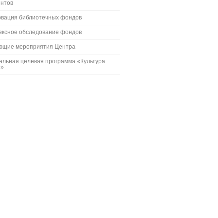
ентов
рвация библиотечных фондов
ексное обследование фондов
ющие мероприятия Центра
альная целевая программа «Культура
и»