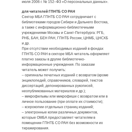
июля 2006 г. № 152–ФЗ «О персональных данных».
для читателей ГПНТБ СО РАН
Сектор МБА ГПНТБ СО РАН сотрудничает с
библиотеками городов Сибири и Дальнего Востока,
а также с информационно-библиотечными
учреждениями Москвы и Санкт-Петербурга: РГБ,
РНБ, БАН, БЕН РАН, ГПНТБ России, ЦНМБ, ЦНСХБ
и др.
При отсутствии необходимых изданий в фондах
ГПНТБ СО РАН в секторе МБА читатель оформляет
платно заказы в другие библиотечно-
информационные учреждения. По заказам
читатель может получить:
– оригиналы печатных изданий с возвратом (кроме
энциклопедий, справочников, словарей, текстов
диссертаций, депонированных рукописей,
неопубликованных материалов и др.);
– микрофильмы или микрофиши с возвратом или в
личное пользование (при оплате их стоимости);
– ксерокопии отдельных страниц изданий;
– электронные копии различных документов,
которые ОМБА предоставляет читателям в
помещении ГПНТБ СО РАН без возможности их
тиражирования.