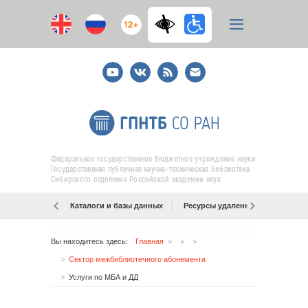
12+
Youtube
ВКонтакте
RSS
E-
mail
подписка
Федеральное государственное бюджетное учреждение науки
Государственная публичная научно-техническая библиотека
Сибирского отделения Российской академии наук
Каталоги и базы данных
Ресурсы удаленного доступа
Вы находитесь здесь:
Главная
Сектор межбиблиотечного абонемента
Услуги по МБА и ДД