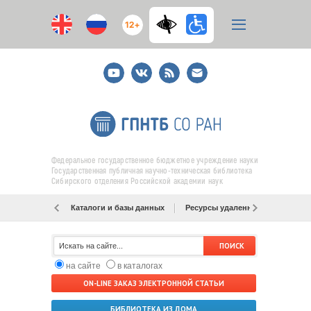
12+
Youtube
ВКонтакте
RSS
E-
mail
подписка
Федеральное государственное бюджетное учреждение науки
Государственная публичная научно-техническая библиотека
Сибирского отделения Российской академии наук
Каталоги и базы данных
Ресурсы удаленного доступа
на сайте
в каталогах
ON-LINE ЗАКАЗ ЭЛЕКТРОННОЙ СТАТЬИ
БИБЛИОТЕКА ИЗ ДОМА