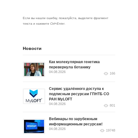
Если вы нашли ошибку, пожалуйста, выделите фрагмент
текста и нажмите
Ctrl+Enter
.
Новости
Как молекулярная генетика
перевернула ботанику
04.08.2026
166
Сервис удалённого доступа к
подписным ресурсам ГПНТБ СО
РАН MyLOFT
04.08.2026
801
Вебинары по зарубежным
информационным ресурсам!
04.08.2026
19748