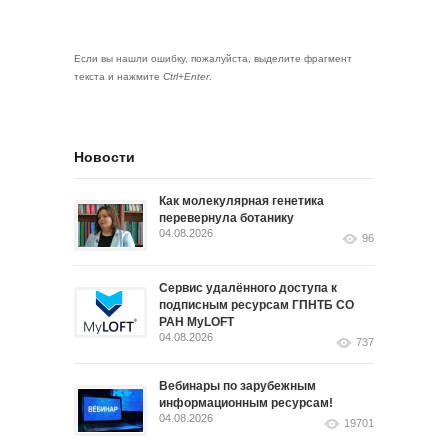
Если вы нашли ошибку, пожалуйста, выделите фрагмент
текста и нажмите
Ctrl+Enter
.
Новости
Как молекулярная генетика
перевернула ботанику
04.08.2026
96
Сервис удалённого доступа к
подписным ресурсам ГПНТБ СО
РАН MyLOFT
04.08.2026
737
Вебинары по зарубежным
информационным ресурсам!
04.08.2026
19701