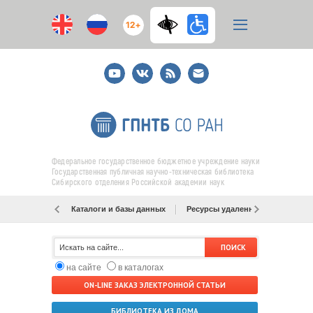
12+
Youtube
ВКонтакте
RSS
E-
mail
подписка
Федеральное государственное бюджетное учреждение науки
Государственная публичная научно-техническая библиотека
Сибирского отделения Российской академии наук
Каталоги и базы данных
Ресурсы удаленного доступа
на сайте
в каталогах
ON-LINE ЗАКАЗ ЭЛЕКТРОННОЙ СТАТЬИ
БИБЛИОТЕКА ИЗ ДОМА