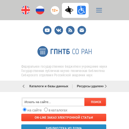
12+
Youtube
ВКонтакте
RSS
E-
mail
подписка
Федеральное государственное бюджетное учреждение науки
Государственная публичная научно-техническая библиотека
Сибирского отделения Российской академии наук
Каталоги и базы данных
Ресурсы удаленного доступа
на сайте
в каталогах
ON-LINE ЗАКАЗ ЭЛЕКТРОННОЙ СТАТЬИ
БИБЛИОТЕКА ИЗ ДОМА