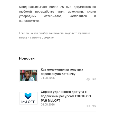
Фонд насчитывает более 25 тыс. документов по
глубокой переработке угля, углехимии; химии
углеродных материалов, композитов и
наноструктур.
Если вы нашли ошибку, пожалуйста, выделите фрагмент
текста и нажмите
Ctrl+Enter
.
Новости
Как молекулярная генетика
перевернула ботанику
04.08.2026
143
Сервис удалённого доступа к
подписным ресурсам ГПНТБ СО
РАН MyLOFT
04.08.2026
780