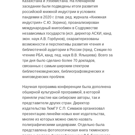
Казахстана и Узбекистана. На пленарном
заседании были подведены итоги развития
российской книжной индустрии в условиях
пандемии в 2020 г. (глав. ред. журнала «Книжная
индустрия» С.Ю. Зорина), проанализирован
международный книгообмен в Содружестве
независимых государств (исп. директор АСКИ, канд.
экон. наук А.В. Горбунов), охарактеризованы
возможности и перспективы развития чтения и
библиотечной аудитории в России (пред. Секции по
чтению РБА, канд. пед. наук В.В. Ялышева). Всего за
три дня было сделано более 70 докладов,
связанных с самым широким спектром
библиотековедческих, библиографоведческих и
книговедческих проблем.
Научная программа конференции была дополнена
обширной культурной программой, в которой
приняли участие как сибирские авторы, так и
представители других стран. Директор
издательства ТюмГУ С.П. Симаков организовал
презентацию линейки новых книг издательства,
многие из которых можно смело назвать
полиграфическими шедеврами. Отдельно была
представлена фотопоэтическая книга тюменского