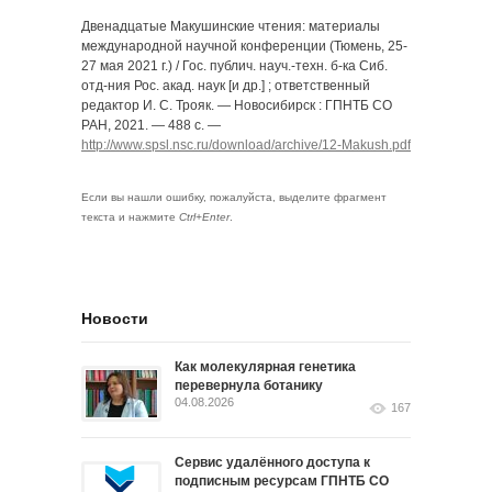
Двенадцатые Макушинские чтения: материалы
международной научной конференции (Тюмень, 25-
27 мая 2021 г.) / Гос. публич. науч.-техн. б-ка Сиб.
отд-ния Рос. акад. наук [и др.] ; ответственный
редактор И. С. Трояк. — Новосибирск : ГПНТБ СО
РАН, 2021. — 488 с. —
http://www.spsl.nsc.ru/download/archive/12-Makush.pdf
Если вы нашли ошибку, пожалуйста, выделите фрагмент
текста и нажмите
Ctrl+Enter
.
Новости
Как молекулярная генетика
перевернула ботанику
04.08.2026
167
Сервис удалённого доступа к
подписным ресурсам ГПНТБ СО