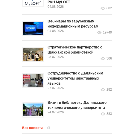
РАН MyLOFT
04.08.2026
802
Вебинары по зарубежным
информационным ресурсам!
04.08.2026
19749
Стратегическое партнерство с
Шанхайской библиотекой
28.07.2026
306
Сотрудничество с Даляньским
университетом иностранных
языков
27.07.2026
282
Визит в библиотеку Даляньского
технологического университета
24.07.2026
383
Все новости