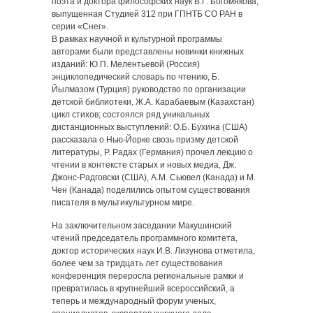
поэта и доктора философских наук В.Г. Богомякова,
выпущенная Студией 312 при ГПНТБ СО РАН в
серии «Снег».
В рамках научной и культурной программы
авторами были представлены новинки книжных
изданий: Ю.П. Мелентьевой (Россия)
энциклопедический словарь по чтению, Б.
Йылмазом (Турция) руководство по организации
детской библиотеки, Ж.А. Карабаевым (Казахстан)
цикл стихов; состоялся ряд уникальных
дистанционных выступлений: О.Б. Бухина (США)
рассказала о Нью-Йорке свозь призму детской
литературы, Р. Радах (Германия) прочел лекцию о
чтении в контексте старых и новых медиа, Дж.
Джонс-Радговски (США), А.М. Сьювел (Канада) и М.
Чен (Канада) поделились опытом существования
писателя в мультикультурном мире.
На заключительном заседании Макушинский
чтений председатель программного комитета,
доктор исторических наук И.В. Лизунова отметила,
более чем за тридцать лет существования
конференция переросла региональные рамки и
превратилась в крупнейший всероссийский, а
теперь и международный форум ученых,