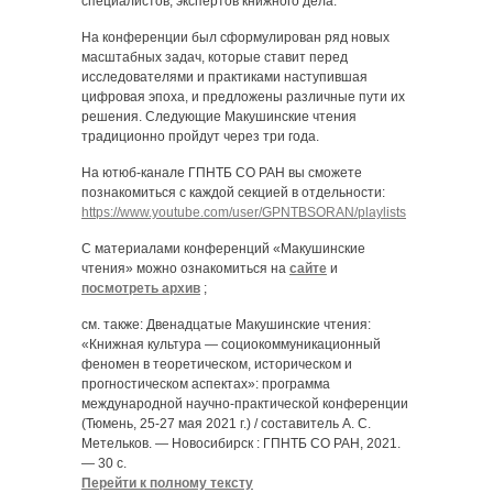
специалистов, экспертов книжного дела.
На конференции был сформулирован ряд новых
масштабных задач, которые ставит перед
исследователями и практиками наступившая
цифровая эпоха, и предложены различные пути их
решения. Следующие Макушинские чтения
традиционно пройдут через три года.
На ютюб-канале ГПНТБ СО РАН вы сможете
познакомиться с каждой секцией в отдельности:
https://www.youtube.com/user/GPNTBSORAN/playlists
С материалами конференций «Макушинские
чтения» можно ознакомиться на
сайте
и
посмотреть архив
;
см. также: Двенадцатые Макушинские чтения:
«Книжная культура — социокоммуникационный
феномен в теоретическом, историческом и
прогностическом аспектах»: программа
международной научно-практической конференции
(Тюмень, 25-27 мая 2021 г.) / составитель А. С.
Метельков. — Новосибирск : ГПНТБ СО РАН, 2021.
— 30 с.
Перейти к полному тексту