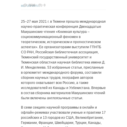
5506
0
МЕРОПРИЯТИЯ
25–27 мая 2021 г. в Тюмени прошла международная
научно-практическая конференция Двенадцатые
Макушинские чтения «Книжная культура –
социокоммуникационный феномен в
теоретическом, историческом и прогностическом
аспектах». Ее организаторами выступили ГПНТБ
СО РАН, Российская библиотечная ассоциация,
Тюменский государственный университет и
Тюменская областная научная библиотека имени Д.
И. Менделеева. 53 избранные статьи, присланные
в оргкомитет междкнародного форума, составили
сборник научных трудов, география авторов
которого охватывает всю Россию, а также
исследователей из Канады и Узбекистана. Впервые
в состав сборника материалов Макушинских чтений
были включены англоязычные статьи.
В семи секциях научной программы в онлайн и
офлайн-режимах участвовали ученые и практики 17
российских и 13 городов из США, Великобритании,
Германии, Франции, Швейцарии, Турции, Канады,