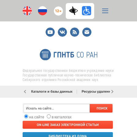
12+
Youtube
ВКонтакте
RSS
E-
mail
подписка
Федеральное государственное бюджетное учреждение науки
Государственная публичная научно-техническая библиотека
Сибирского отделения Российской академии наук
Каталоги и базы данных
Ресурсы удаленного доступа
на сайте
в каталогах
ON-LINE ЗАКАЗ ЭЛЕКТРОННОЙ СТАТЬИ
БИБЛИОТЕКА ИЗ ДОМА