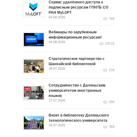
Сервис удалённого доступа к
подписным ресурсам ГПНТБ СО
РАН MyLOFT
04.08.2026
769
Вебинары по зарубежным
информационным ресурсам!
04.08.2026
19716
Стратегическое партнерство с
Шанхайской библиотекой
28.07.2026
276
Сотрудничество с Даляньским
университетом иностранных
языков
27.07.2026
255
Визит в библиотеку Даляньского
технологического университета
24.07.2026
358