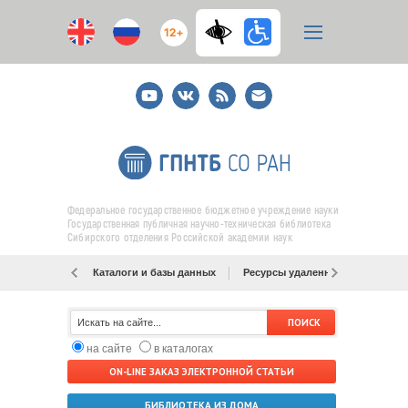
12+
Youtube
ВКонтакте
RSS
E-
mail
подписка
Федеральное государственное бюджетное учреждение науки
Государственная публичная научно-техническая библиотека
Сибирского отделения Российской академии наук
Каталоги и базы данных
Ресурсы удаленного доступа
на сайте
в каталогах
ON-LINE ЗАКАЗ ЭЛЕКТРОННОЙ СТАТЬИ
БИБЛИОТЕКА ИЗ ДОМА