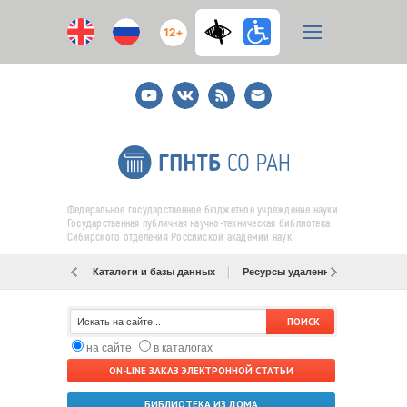
12+
Youtube
ВКонтакте
RSS
E-
mail
подписка
Федеральное государственное бюджетное учреждение науки
Государственная публичная научно-техническая библиотека
Сибирского отделения Российской академии наук
Каталоги и базы данных
Ресурсы удаленного доступа
на сайте
в каталогах
ON-LINE ЗАКАЗ ЭЛЕКТРОННОЙ СТАТЬИ
БИБЛИОТЕКА ИЗ ДОМА