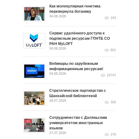
Как молекулярная генетика
перевернула ботанику
04.08.2026
164
Сервис удалённого доступа к
подписным ресурсам ГПНТБ СО
РАН MyLOFT
04.08.2026
801
Вебинары по зарубежным
информационным ресурсам!
04.08.2026
19747
Стратегическое партнерство с
Шанхайской библиотекой
28.07.2026
305
Сотрудничество с Даляньским
университетом иностранных
языков
27.07.2026
276