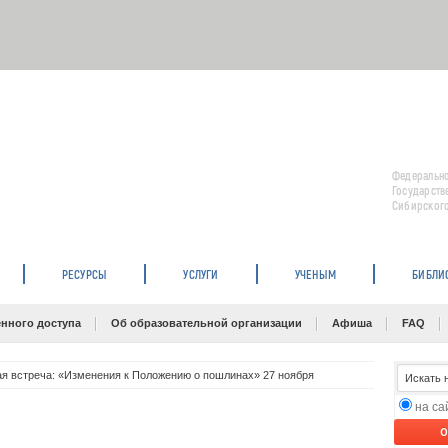
Федерально
Государств
Сибирского
РЕСУРСЫ
УСЛУГИ
УЧЕНЫМ
БИБЛИ
нного доступа
Об образовательной организации
Афиша
FAQ
я встреча: «Изменения к Положению о пошлинах» 27 ноября
на с
O