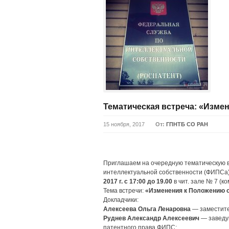
Тематическая встреча: «Изме
15 ноября, 2017
От:
ГПНТБ СО РАН
Приглашаем на очередную тематическую в
интеллектуальной собственности (ФИПСа)
2017 г. с 17:00 до 19.00
в чит. зале № 7 (к
Тема встречи:
«Изменения к Положению 
Докладчики:
Алексеева Ольга Ленаровна
— заместите
Руднев Александр Алексеевич
— заведу
патентного права ФИПС;