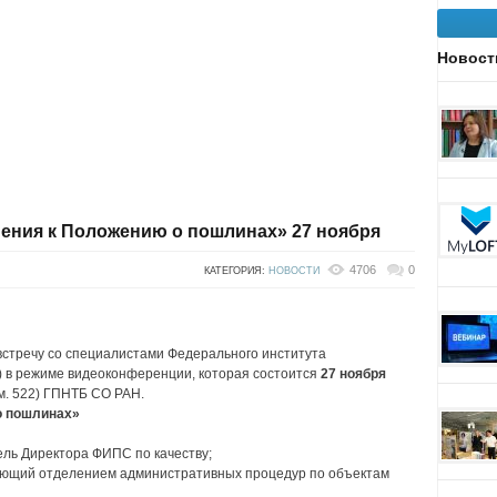
Новост
нения к Положению о пошлинах» 27 ноября
4706
0
КАТЕГОРИЯ:
НОВОСТИ
стречу со специалистами Федерального института
 в режиме видеоконференции, которая состоится
27 ноября
ом. 522) ГПНТБ СО РАН.
о пошлинах»
ль Директора ФИПС по качеству;
ющий отделением административных процедур по объектам