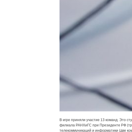
В игре приняли участие 13 команд. Это ст
филиала РАНХиГС при Президенте РФ (три
телекоммуникаций и информатики (две ком