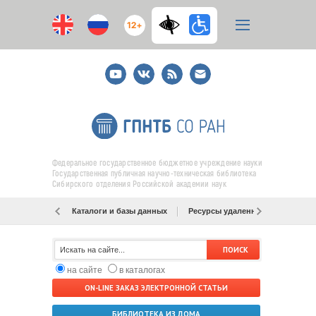
12+
Youtube
ВКонтакте
RSS
E-
mail
подписка
Федеральное государственное бюджетное учреждение науки
Государственная публичная научно-техническая библиотека
Сибирского отделения Российской академии наук
Каталоги и базы данных
Ресурсы удаленного доступа
на сайте
в каталогах
ON-LINE ЗАКАЗ ЭЛЕКТРОННОЙ СТАТЬИ
БИБЛИОТЕКА ИЗ ДОМА