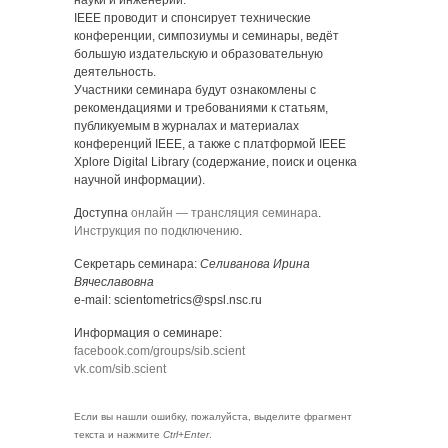
науки и инженерии.
IEEE проводит и спонсирует технические
конференции, симпозиумы и семинары, ведёт
большую издательскую и образовательную
деятельность.
Участники семинара будут ознакомлены с
рекомендациями и требованиями к статьям,
публикуемым в журналах и материалах
конференций IEEE, а также с платформой IEEE
Xplore Digital Library (содержание, поиск и оценка
научной информации).
Доступна
онлайн — трансляция семинара
.
Инструкция по подключению
.
Секретарь семинара:
Селиванова Ирина
Вячеславовна
e-mail: scientometrics@spsl.nsc.ru
Информация о семинаре:
facebook.com/groups/sib.scient
vk.com/sib.scient
Если вы нашли ошибку, пожалуйста, выделите фрагмент
текста и нажмите
Ctrl+Enter
.