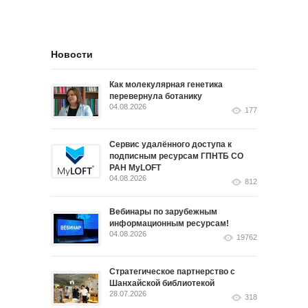
Новости
Как молекулярная генетика
перевернула ботанику
04.08.2026
177
Сервис удалённого доступа к
подписным ресурсам ГПНТБ СО
РАН MyLOFT
04.08.2026
812
Вебинары по зарубежным
информационным ресурсам!
04.08.2026
19762
Стратегическое партнерство с
Шанхайской библиотекой
28.07.2026
318