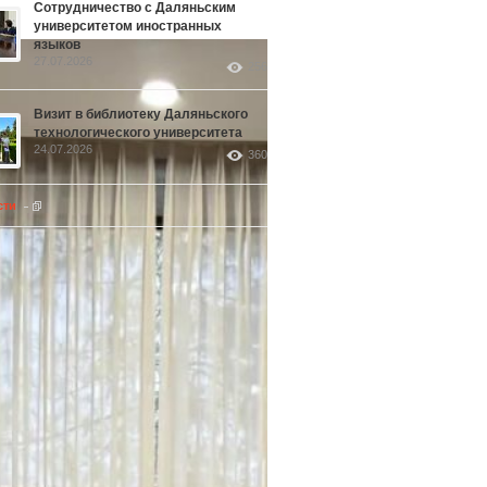
Сотрудничество с Даляньским
университетом иностранных
языков
27.07.2026
256
Визит в библиотеку Даляньского
технологического университета
24.07.2026
360
сти