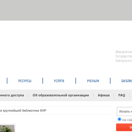
Федерально
Государств
Сибирского
РЕСУРСЫ
УСЛУГИ
УЧЕНЫМ
БИБЛИ
нного доступа
Об образовательной организации
Афиша
FAQ
в крупнейшей библиотеке КНР
на с
O