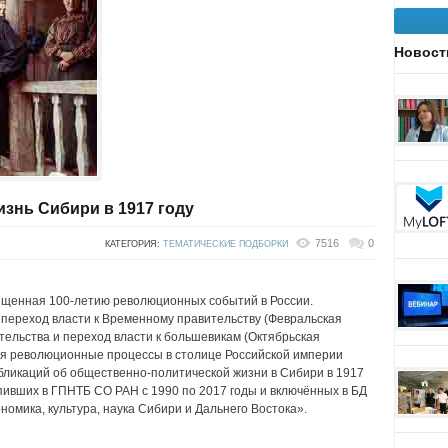
Новост
знь Сибири в 1917 году
7516
0
КАТЕГОРИЯ:
ТЕМАТИЧЕСКИЕ ПОДБОРКИ
ященная 100-летию революционных событий в России.
и переход власти к Временному правительству (Февральская
ельства и переход власти к большевикам (Октябрьская
я революционные процессы в столице Российской империи
бликаций об общественно-политической жизни в Сибири в 1917
упивших в ГПНТБ СО РАН с 1990 по 2017 годы и включённых в БД
номика, культура, наука Сибири и Дальнего Востока».