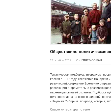
Общественно-политическая жи
13 октября, 2017
От:
ГПНТБ СО РАН
Тематическая подборка литературы, посв
Россия в 1917 году: свержение монархии 
революция), свержение Временного правит
революция). Стремительно развивающиес
перекинулись на её окраины. Подборка пу
году составлена на основе изданий, пост
«Научная Сибирика: природа, история, эко
Список литературы по теме