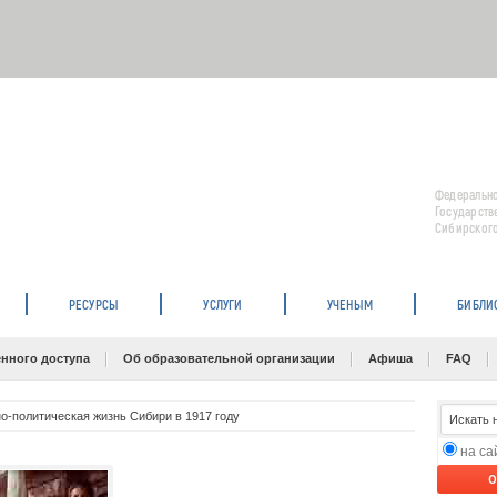
Федерально
Государств
Сибирского
РЕСУРСЫ
УСЛУГИ
УЧЕНЫМ
БИБЛИ
нного доступа
Об образовательной организации
Афиша
FAQ
-политическая жизнь Сибири в 1917 году
на с
O