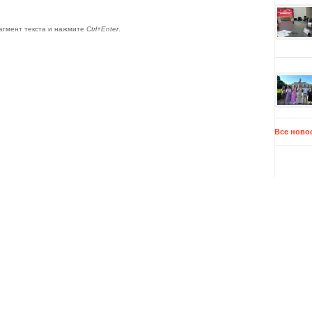
агмент текста и нажмите
Ctrl+Enter
.
Все ново