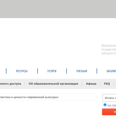
Федерально
Государств
Сибирского
РЕСУРСЫ
УСЛУГИ
УЧЕНЫМ
БИБЛИ
нного доступа
Об образовательной организации
Афиша
FAQ
лиотека и ценности современной культуры»
на с
O