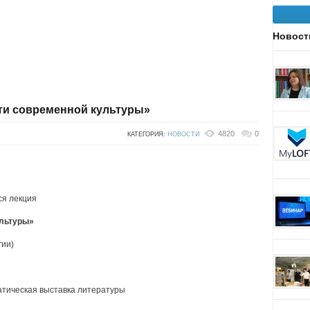
Новост
ти современной культуры»
4820
0
КАТЕГОРИЯ:
НОВОСТИ
ся лекция
ультуры»
гии)
атическая выставка литературы