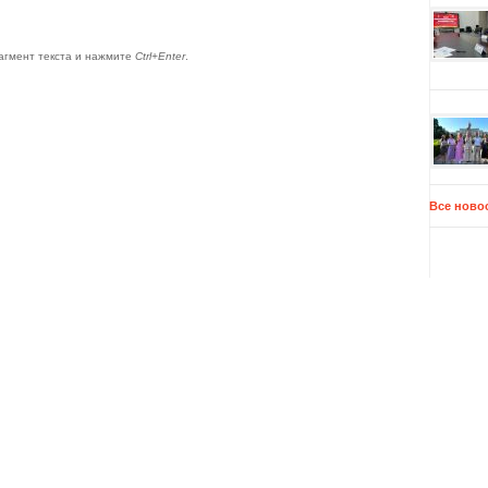
агмент текста и нажмите
Ctrl+Enter
.
Все ново