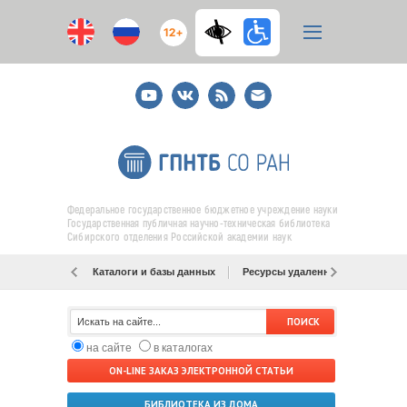
12+
Youtube
ВКонтакте
RSS
E-
mail
подписка
Федеральное государственное бюджетное учреждение науки
Государственная публичная научно-техническая библиотека
Сибирского отделения Российской академии наук
Каталоги и базы данных
Ресурсы удаленного доступа
на сайте
в каталогах
ON-LINE ЗАКАЗ ЭЛЕКТРОННОЙ СТАТЬИ
БИБЛИОТЕКА ИЗ ДОМА