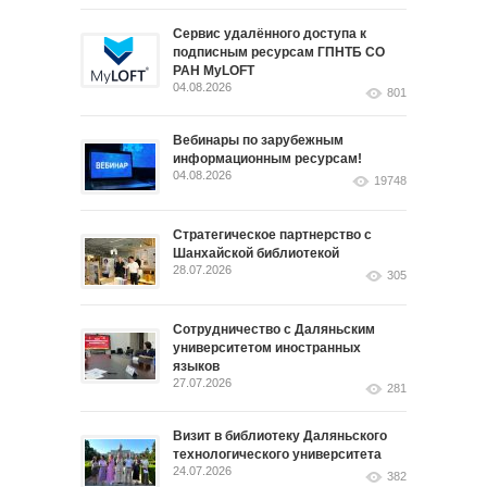
Сервис удалённого доступа к
подписным ресурсам ГПНТБ СО
РАН MyLOFT
04.08.2026
801
Вебинары по зарубежным
информационным ресурсам!
04.08.2026
19748
Стратегическое партнерство с
Шанхайской библиотекой
28.07.2026
305
Сотрудничество с Даляньским
университетом иностранных
языков
27.07.2026
281
Визит в библиотеку Даляньского
технологического университета
24.07.2026
382