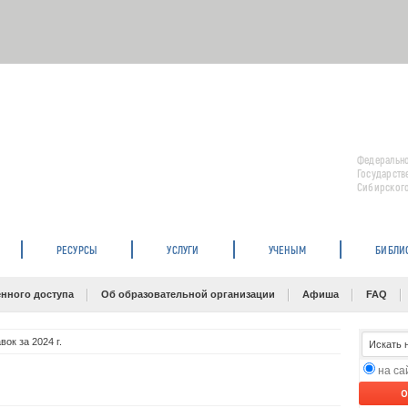
Федерально
Государств
Сибирского
РЕСУРСЫ
УСЛУГИ
УЧЕНЫМ
БИБЛИ
нного доступа
Об образовательной организации
Афиша
FAQ
ок за 2024 г.
на с
O