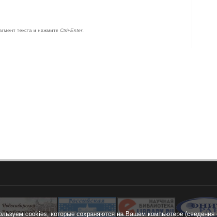
агмент текста и нажмите
Ctrl+Enter
.
ользуем cookies, которые сохраняются на Вашем компьютере (сведения 