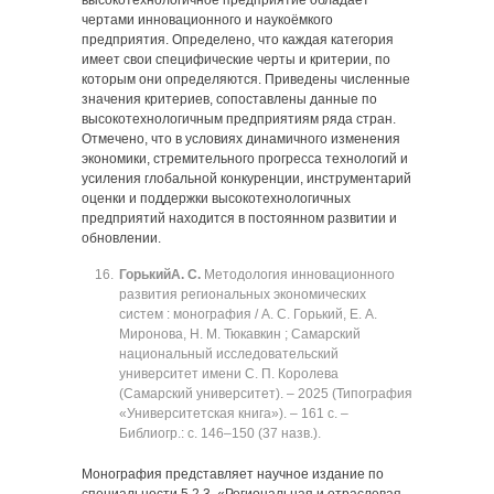
высокотехнологичное предприятие обладает
чертами инновационного и наукоёмкого
предприятия. Определено, что каждая категория
имеет свои специфические черты и критерии, по
которым они определяются. Приведены численные
значения критериев, сопоставлены данные по
высокотехнологичным предприятиям ряда стран.
Отмечено, что в условиях динамичного изменения
экономики, стремительного прогресса технологий и
усиления глобальной конкуренции, инструментарий
оценки и поддержки высокотехнологичных
предприятий находится в постоянном развитии и
обновлении.
Горький
А. С.
Методология инновационного
развития региональных экономических
систем : монография / А. С. Горький, Е. А.
Миронова, Н. М. Тюкавкин ; Самарский
национальный исследовательский
университет имени С. П. Королева
(Самарский университет). ‒ 2025 (Типография
«Университетская книга»). ‒ 161 с. ‒
Библиогр.: с. 146‒150 (37 назв.).
Монография представляет научное издание по