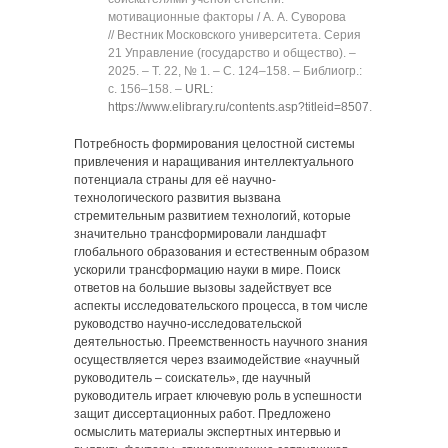
мотивационные факторы / А. А. Суворова
// Вестник Московского университета. Серия
21 Управление (государство и общество). ‒
2025. ‒ Т. 22, № 1. ‒ C. 124‒158. ‒ Библиогр.:
с. 156‒158. ‒
URL:
https://www.elibrary.ru/contents.asp?titleid=8507
.
Потребность формирования целостной системы
привлечения и наращивания интеллектуального
потенциала страны для её научно-
технологического развития вызвана
стремительным развитием технологий, которые
значительно трансформировали ландшафт
глобального образования и естественным образом
ускорили трансформацию науки в мире. Поиск
ответов на большие вызовы задействует все
аспекты исследовательского процесса, в том числе
руководство научно-исследовательской
деятельностью. Преемственность научного знания
осуществляется через взаимодействие «научный
руководитель ‒ соискатель», где научный
руководитель играет ключевую роль в успешности
защит диссертационных работ. Предложено
осмыслить материалы экспертных интервью и