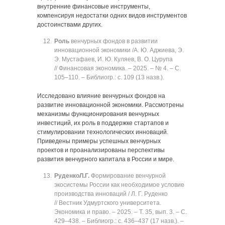
внутренние финансовые инструменты,
компенсируя недостатки одних видов инструментов
достоинствами других.
Роль
венчурных фондов в развитии
инновационной экономики /А. Ю. Аджиева, Э.
Э. Мустафаев, И. Ю. Куляев, В. О. Цурупа
// Финансовая экономика. ‒ 2025. ‒ № 4. ‒ C.
105‒110. ‒ Библиогр.: с. 109 (13 назв.).
Исследовано влияние венчурных фондов на
развитие инновационной экономики. Рассмотрены
механизмы функционирования венчурных
инвестиций, их роль в поддержке стартапов и
стимулировании технологических инноваций.
Приведены примеры успешных венчурных
проектов и проанализированы перспективы
развития венчурного капитала в России и мире.
Руденко
Л.Г.
Формирование венчурной
экосистемы России как необходимое условие
производства инноваций / Л. Г. Руденко
// Вестник Удмуртского университета.
Экономика и право. ‒ 2025. ‒ Т. 35, вып. 3. ‒ C.
429‒438. ‒ Библиогр.: с. 436‒437 (17 назв.). ‒