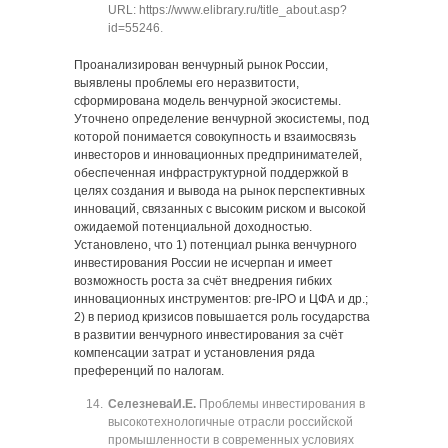
URL: https://www.elibrary.ru/title_about.asp?
id=55246
.
Проанализирован венчурный рынок России,
выявлены проблемы его неразвитости,
сформирована модель венчурной экосистемы.
Уточнено определение венчурной экосистемы, под
которой понимается совокупность и взаимосвязь
инвесторов и инновационных предпринимателей,
обеспеченная инфраструктурной поддержкой в
целях создания и вывода на рынок перспективных
инноваций, связанных с высоким риском и высокой
ожидаемой потенциальной доходностью.
Установлено, что 1) потенциал рынка венчурного
инвестирования России не исчерпан и имеет
возможность роста за счёт внедрения гибких
инновационных инструментов: pre-IPO и ЦФА и др.;
2) в период кризисов повышается роль государства
в развитии венчурного инвестирования за счёт
компенсации затрат и установления ряда
преференций по налогам.
Селезнева
И.Е.
Проблемы инвестирования в
высокотехнологичные отрасли российской
промышленности в современных условиях