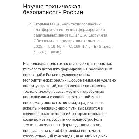
Научно-техническая
безопасность России
Егорычева
Е.А.
Роль технологических
платформ как источника формирования
радикальных инноваций / Е. А. Егорычева
// Экономика и предпринимательство. ‒
2025. ‒ Т. 19, № 7. ‒ C. 168‒174. ‒ Библиогр.:
с. 174 (11 назв.).
Исследована роль технологических платформ как
ключевого источника формирования радикальных
инноваций в России в условиях новых
геополитических реалий. Особое внимание уделено
анализу стратегий, направленных на снижение
технологической зависимости от зарубежных
поставщиков и создание собственной базы
информационных технологий, а радикальные
аспекты инновационного пути выражаются в
создании ряда технологий, которые никогда не
создавались на российских мощностях. Роль
технологических платформ в данном ключе
представлена как эффективный инструмент,
способствующий консолидации усилий научно-