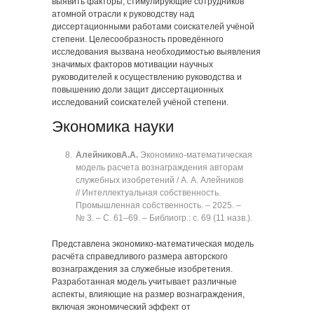
выявить факторы, стимулирующие сотрудников
атомной отрасли к руководству над
диссертационными работами соискателей учёной
степени. Целесообразность проведённого
исследования вызвана необходимостью выявления
значимых факторов мотивации научных
руководителей к осуществлению руководства и
повышению доли защит диссертационных
исследований соискателей учёной степени.
Экономика науки
Алейников
А.А.
Экономико-математическая
модель расчета вознаграждения авторам
служебных изобретений / А. А. Алейников
// Интеллектуальная собственность.
Промышленная собственность. ‒ 2025. ‒
№ 3. ‒ C. 61‒69. ‒ Библиогр.: с. 69 (11 назв.).
Представлена экономико-математическая модель
расчёта справедливого размера авторского
вознаграждения за служебные изобретения.
Разработанная модель учитывает различные
аспекты, влияющие на размер вознаграждения,
включая экономический эффект от