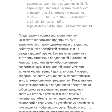
высокотехнологичного предприятия / Е. П.
Гарина, Д. Н. Лапаев // Вестник Самарского
университета. Экономика и управление. ‒
2025. ‒ Т. 16, № 1. ‒ C. 18‒33. ‒ Библиогр.:
с. 29‒30 (18 назв.). ‒
URL:
https://elibrary.ru/title_about_new.asp?id=62613
.
Представлена оценка эволюции понятия
«высокотехнологичное предприятие» в
зависимости от законодательства и стандартов,
действующих в российской экономике и на
международной арене. Выявлены изменения в
критериях отнесения предприятий к категории
«высокотехнологичные», обусловленные
развитием науки и технологий, экономических
условий хозяйственной деятельности. Раскрыто
содержание, систематизированы характеристики
высокотехнологичного предприятия. Показано, что
высокотехнологичные предприятия представляют
собой сложные и динамично развивающиеся
системы, которые сочетают в себе научный
потенциал, гибкость, интеграцию современных
технологий и стремление к устойчивому развитию, в
том числе на глобальном уровне. Подчёркнуто, что