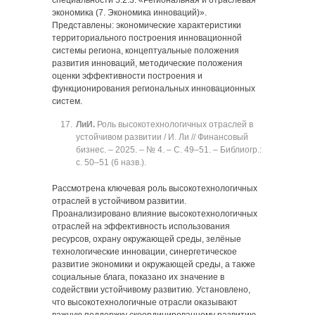
специальности 5.2.3. «Региональная и отраслевая
экономика (7. Экономика инноваций)».
Представлены: экономические характеристики
территориального построения инновационной
системы региона, концептуальные положения
развития инноваций, методические положения
оценки эффективности построения и
функционирования региональных инновационных
систем.
Ли
И.
Роль высокотехнологичных отраслей в
устойчивом развитии / И. Ли // Финансовый
бизнес. ‒ 2025. ‒ № 4. ‒ C. 49‒51. ‒ Библиогр.:
с. 50‒51 (6 назв.).
Рассмотрена ключевая роль высокотехнологичных
отраслей в устойчивом развитии.
Проанализировано влияние высокотехнологичных
отраслей на эффективность использования
ресурсов, охрану окружающей среды, зелёные
технологические инновации, синергетическое
развитие экономики и окружающей среды, а также
социальные блага, показано их значение в
содействии устойчивому развитию. Установлено,
что высокотехнологичные отрасли оказывают