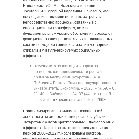
выбраны инновационный центр «Сколково» и
Иннополис, в США – Исследовательский
Треугольник Северной Каролины. Показано, что
последствия пандемии не только затронули
непосредственно процессы, связанные с
инновационным трансфером, но и на
фундаментальном уровне обозначили переход от
функционирования региональных инновационных
систем по модели тройной спирали к четверной
спирали и учёту генерируемых социальных
эффектов.
Победин
А.А.
Инновации как фактор
регионального экономического роста (на
примере Республики Татарстан) / А. А.
Победин // Вестник Томского государственного
университета. Экономика. ‒ 2025. ‒ № 69. ‒ C.
21‒40. ‒ Библиогр.: с. 34‒37 (44 назв.). ‒
URL:
https://elibrary.ru/contents.asp?titleid=26636
.
Проанализировано влияние инновационной
активности на экономический рост Республики
Татарстан с учётом краткосрочных и долгосрочных
эффектов. На основе статистических данных за
период 2000‒2022 гг. исследованы факторы,