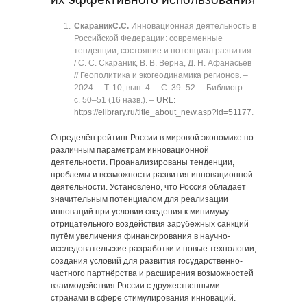
Скараник
С.С.
Инновационная деятельность в
Российской Федерации: современные
тенденции, состояние и потенциал развития
/ С. С. Скараник, В. В. Верна, Д. Н. Афанасьев
// Геополитика и экогеодинамика регионов. ‒
2024. ‒ Т. 10, вып. 4. ‒ C. 39‒52. ‒ Библиогр.:
с. 50‒51 (16 назв.). ‒
URL:
https://elibrary.ru/title_about_new.asp?id=51177
.
Определён рейтинг России в мировой экономике по
различным параметрам инновационной
деятельности. Проанализированы тенденции,
проблемы и возможности развития инновационной
деятельности. Установлено, что Россия обладает
значительным потенциалом для реализации
инноваций при условии сведения к минимуму
отрицательного воздействия зарубежных санкций
путём увеличения финансирования в научно-
исследовательские разработки и новые технологии,
создания условий для развития государственно-
частного партнёрства и расширения возможностей
взаимодействия России с дружественными
странами в сфере стимулирования инноваций.