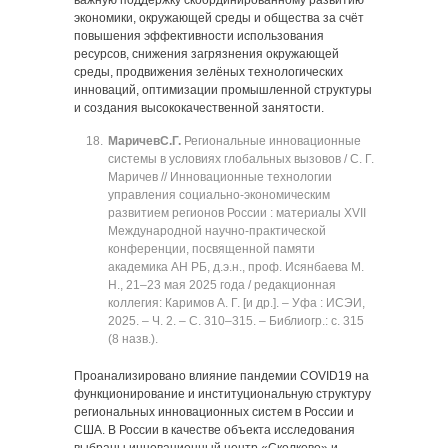
важную поддержку скоординированному развитию
экономики, окружающей среды и общества за счёт
повышения эффективности использования
ресурсов, снижения загрязнения окружающей
среды, продвижения зелёных технологических
инноваций, оптимизации промышленной структуры
и создания высококачественной занятости.
Маричев
С.Г.
Региональные инновационные
системы в условиях глобальных вызовов / С. Г.
Маричев // Инновационные технологии
управления социально-экономическим
развитием регионов России : материалы XVII
Международной научно-практической
конференции, посвященной памяти
академика АН РБ, д.э.н., проф. Исянбаева М.
Н., 21‒23 мая 2025 года / редакционная
коллегия: Каримов А. Г. [и др.]. ‒ Уфа : ИСЭИ,
2025. ‒ Ч. 2. ‒ C. 310‒315. ‒ Библиогр.: с. 315
(8 назв.).
Проанализировано влияние пандемии COVID19 на
функционирование и институциональную структуру
региональных инновационных систем в России и
США. В России в качестве объекта исследования