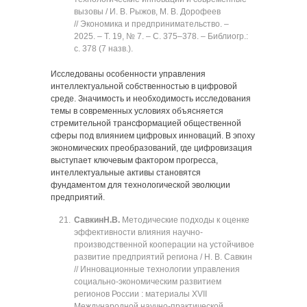
вызовы / И. В. Рыжов, М. В. Дорофеев
// Экономика и предпринимательство. ‒
2025. ‒ Т. 19, № 7. ‒ C. 375‒378. ‒ Библиогр.:
с. 378 (7 назв.).
Исследованы особенности управления
интеллектуальной собственностью в цифровой
среде. Значимость и необходимость исследования
темы в современных условиях объясняется
стремительной трансформацией общественной
сферы под влиянием цифровых инноваций. В эпоху
экономических преобразований, где цифровизация
выступает ключевым фактором прогресса,
интеллектуальные активы становятся
фундаментом для технологической эволюции
предприятий.
Савкин
Н.В.
Методические подходы к оценке
эффективности влияния научно-
производственной кооперации на устойчивое
развитие предприятий региона / Н. В. Савкин
// Инновационные технологии управления
социально-экономическим развитием
регионов России : материалы XVII
Международной научно-практической