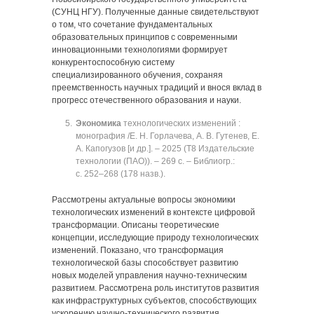
(СУНЦ НГУ). Полученные данные свидетельствуют
о том, что сочетание фундаментальных
образовательных принципов с современными
инновационными технологиями формирует
конкурентоспособную систему
специализированного обучения, сохраняя
преемственность научных традиций и внося вклад в
прогресс отечественного образования и науки.
Экономика
технологических изменений :
монография /Е. Н. Горлачева, А. В. Гутенев, Е.
А. Капогузов [и др.]. ‒ 2025 (Т8 Издательские
технологии (ПАО)). ‒ 269 с. ‒ Библиогр.:
с. 252‒268 (178 назв.).
Рассмотрены актуальные вопросы экономики
технологических изменений в контексте цифровой
трансформации. Описаны теоретические
концепции, исследующие природу технологических
изменений. Показано, что трансформация
технологической базы способствует развитию
новых моделей управления научно-техническим
развитием. Рассмотрена роль институтов развития
как инфраструктурных субъектов, способствующих
ускорению научно-технического развития.