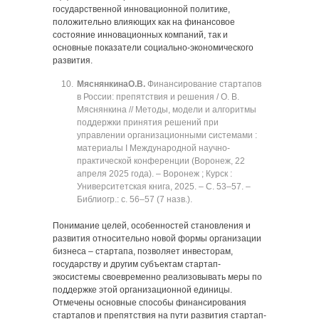
государственной инновационной политике,
положительно влияющих как на финансовое
состояние инновационных компаний, так и
основные показатели социально-экономического
развития.
Мяснянкина
О.В.
Финансирование стартапов
в России: препятствия и решения / О. В.
Мяснянкина // Методы, модели и алгоритмы
поддержки принятия решений при
управлении организационными системами :
материалы I Международной научно-
практической конференции (Воронеж, 22
апреля 2025 года). ‒ Воронеж ; Курск :
Университетская книга, 2025. ‒ C. 53‒57. ‒
Библиогр.: с. 56‒57 (7 назв.).
Понимание целей, особенностей становления и
развития относительно новой формы организации
бизнеса ‒ стартапа, позволяет инвесторам,
государству и другим субъектам стартап-
экосистемы своевременно реализовывать меры по
поддержке этой организационной единицы.
Отмечены основные способы финансирования
стартапов и препятствия на пути развития стартап-