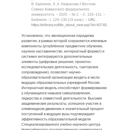
В. Карпенко, Л. А. Некрасова // Вестник
Северо-Кавказского федерального
университета. ‒ 2025. ‒ № 2. ‒ C. 120‒131. ‒
Библиогр.: с. 129‒130 (19 назв.). ‒
URL:
https://elibrary.ru/title_about_new.asp?id=40740
.
Установлено, что эволюционная парадигма
развития, в рамках которой сохраняются ключевые
компоненты (углублённое предметное обучение,
научное наставничество, интернатный формат) и
системно интегрируются дополнительные
элементы (цифровые решения, проектно-
исследовательская деятельность, тьюторское
сопровождение), позволяет научно-
образовательной организации входить в число
ведущих образовательных учреждений России.
Интернатная модель способствует формированию
у обучающихся навыков самоуправления,
лидерства и совместной деятельности. Высокие
академические результаты, успешное участие в
олимпиадном движении и значительный процент
поступлений в ведущие вузы подтверждают
эффективность образовательной модели
Специализированного учебно-научного центра
Новосибирского государственного университета