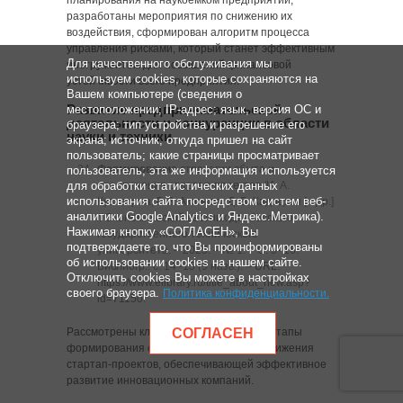
планирования на наукоёмком предприятии,
разработаны мероприятия по снижению их
воздействия, сформирован алгоритм процесса
управления рисками, который станет эффективным
Для качественного обслуживания мы
инструментом для повышений финансовой
используем cookies, которые сохраняются на
устойчивости всего предприятия.
Вашем компьютере (сведения о
Развитие предпринимательской
местоположении; IP-адрес; язык, версия ОС и
деятельности и конкуренции в области
браузера; тип устройства и разрешение его
науки и техники
экрана; источник, откуда пришел на сайт
пользователь; какие страницы просматривает
Формирование
стратегии сбыта и
пользователь; эта же информация используется
для обработки статистических данных
продвижения стартап-проектов /И. А.
использования сайта посредством систем веб-
Кузнецова, Г. З. Акимова, Д. В. Кадацкая [и др.]
аналитики Google Analytics и Яндекс.Метрика).
// Экономический вестник Донбасского
Нажимая кнопку «СОГЛАСЕН», Вы
государственного технического
подтверждаете то, что Вы проинформированы
университета. ‒ 2025. ‒ № 1. ‒ C. 5‒16. ‒
об использовании cookies на нашем сайте.
Библиогр.: с. 14‒15 (9 назв.). ‒
URL:
Отключить cookies Вы можете в настройках
https://www.elibrary.ru/title_about_new.asp?
своего браузера.
Политика конфиденциальности
.
id=71150
.
Рассмотрены ключевые особенности и этапы
СОГЛАСЕН
формирования стратегии сбыта и продвижения
стартап-проектов, обеспечивающей эффективное
развитие инновационных компаний.