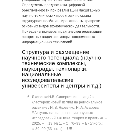
Определены предпосылки цифровой
обеспеченности при реализации масштабных
научно-технических проектов и показана
структурная несбалансированность в разрезе
основных видов экономической деятельности.
Приведены примеры практической реализации
конкретных задач с помощью современных
информационных технологий.
Структура и размещение
научного потенциала (научно-
технические комплексы,
наукограды, технопарки,
национальные
исследовательские
университеты и центры и т.д.)
Яковенко
Н.В.
Синергия инноваций и
кластеров: новый взгляд на региональное
развитие / Н. В. Яковенко, Н. А. Азарова
// Актуальные направления научных
исследований XXI века: теория и практика. ‒
2025. ‒ Т. 13, № 1. ‒ C. 76‒93. ‒ Библиогр.:
с. 89‒90 (33 назв.). ‒
URL: