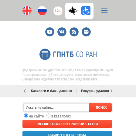
12+
Youtube
ВКонтакте
RSS
E-
mail
подписка
Федеральное государственное бюджетное учреждение науки
Государственная публичная научно-техническая библиотека
Сибирского отделения Российской академии наук
Каталоги и базы данных
Ресурсы удаленного доступа
на сайте
в каталогах
ON-LINE ЗАКАЗ ЭЛЕКТРОННОЙ СТАТЬИ
БИБЛИОТЕКА ИЗ ДОМА