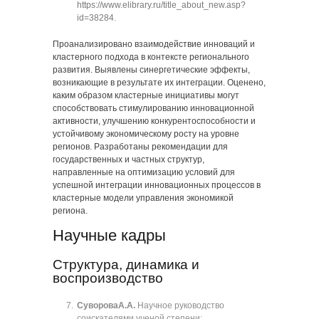
https://www.elibrary.ru/title_about_new.asp?
id=38284
.
Проанализировано взаимодействие инноваций и
кластерного подхода в контексте регионального
развития. Выявлены синергетические эффекты,
возникающие в результате их интеграции. Оценено,
каким образом кластерные инициативы могут
способствовать стимулированию инновационной
активности, улучшению конкурентоспособности и
устойчивому экономическому росту на уровне
регионов. Разработаны рекомендации для
государственных и частных структур,
направленные на оптимизацию условий для
успешной интеграции инновационных процессов в
кластерные модели управления экономикой
региона.
Научные кадры
Структура, динамика и
воспроизводство
Суворова
А.А.
Научное руководство
соискателями ученой степени: