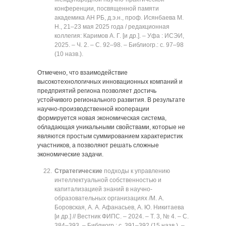
конференции, посвященной памяти
академика АН РБ, д.э.н., проф. Исянбаева М.
Н., 21‒23 мая 2025 года / редакционная
коллегия: Каримов А. Г. [и др.]. ‒ Уфа : ИСЭИ,
2025. ‒ Ч. 2. ‒ C. 92‒98. ‒ Библиогр.: с. 97‒98
(10 назв.).
Отмечено, что взаимодействие
высокотехнологичных инновационных компаний и
предприятий региона позволяет достичь
устойчивого регионального развития. В результате
научно-производственной кооперации
формируется новая экономическая система,
обладающая уникальными свойствами, которые не
являются простым суммированием характеристик
участников, а позволяют решать сложные
экономические задачи.
Стратегические
подходы к управлению
интеллектуальной собственностью и
капитализацией знаний в научно-
образовательных организациях /М. А.
Боровская, А. А. Афанасьев, А. Ю. Никитаева
[и др.] // Вестник ФИПС. ‒ 2024. ‒ Т. 3, № 4. ‒ C.
384‒393. ‒ Библиогр.: с. 391‒392 (15 назв.). ‒