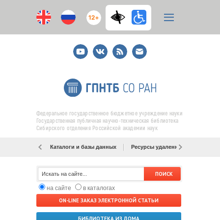
12+
Youtube
ВКонтакте
RSS
E-
mail
подписка
Федеральное государственное бюджетное учреждение науки
Государственная публичная научно-техническая библиотека
Сибирского отделения Российской академии наук
Каталоги и базы данных
Ресурсы удаленного доступа
на сайте
в каталогах
ON-LINE ЗАКАЗ ЭЛЕКТРОННОЙ СТАТЬИ
БИБЛИОТЕКА ИЗ ДОМА