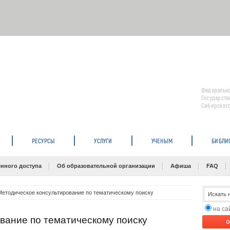
Федерально
Государств
Сибирского
РЕСУРСЫ
УСЛУГИ
УЧЕНЫМ
БИБЛИ
нного доступа
Об образовательной организации
Афиша
FAQ
Методическое консультирование по тематическому поиску
на с
вание по тематическому поиску
O