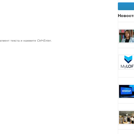
Новост
агмент текста и нажмите
Ctrl+Enter
.