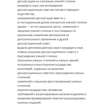
диссертацию на соискание ученой степени
кандидата наук, при возбуждении
диссертационным советом соответствующего
ходатайства;
направления диссертации вместе с
аттестационным делом соискателя ученой степени
(далее — аттестационное дело), заявления о
лишении ученой степени и поступивших по
указанному заявлению материалов на
дополнительное заключение в другой
диссертационный совет;
выдачи дипломов доктора наук и кандидата наук;
отмены решения диссертационного совета о
присуждении ученой степени;
признания ученых степеней и ученых званий,
полученных в иностранном государстве;
апелляций, поданных на решения
диссертационных советов о присуждении ученых
степеней;
заявлений о лишении (восстановлении) ученых
степеней;
перечня кандидатских экзаменов;
требований к рецензируемым научным изданиям и
правилам формирования перечня рецензируемых
научных изданий;