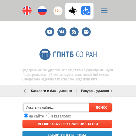
12+
Youtube
ВКонтакте
RSS
E-
mail
подписка
Федеральное государственное бюджетное учреждение науки
Государственная публичная научно-техническая библиотека
Сибирского отделения Российской академии наук
Каталоги и базы данных
Ресурсы удаленного доступа
на сайте
в каталогах
ON-LINE ЗАКАЗ ЭЛЕКТРОННОЙ СТАТЬИ
БИБЛИОТЕКА ИЗ ДОМА