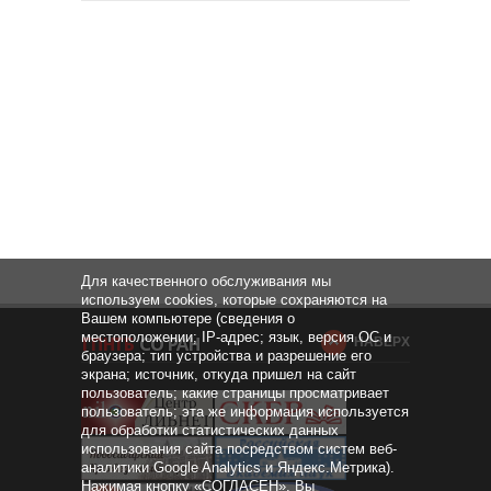
Для качественного обслуживания мы
используем cookies, которые сохраняются на
Вашем компьютере (сведения о
местоположении; IP-адрес; язык, версия ОС и
НАВЕРХ
браузера; тип устройства и разрешение его
экрана; источник, откуда пришел на сайт
пользователь; какие страницы просматривает
пользователь; эта же информация используется
для обработки статистических данных
использования сайта посредством систем веб-
аналитики Google Analytics и Яндекс.Метрика).
Нажимая кнопку «СОГЛАСЕН», Вы