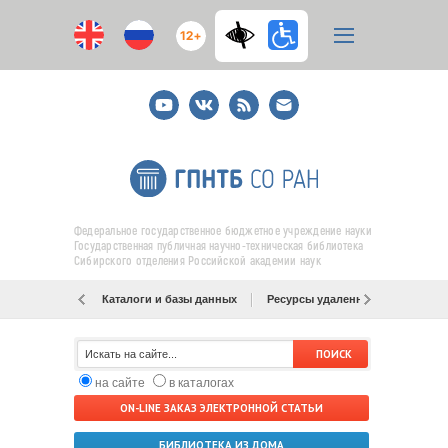
12+
Youtube
ВКонтакте
RSS
E-
mail
подписка
Федеральное государственное бюджетное учреждение науки
Государственная публичная научно-техническая библиотека
Сибирского отделения Российской академии наук
Каталоги и базы данных
Ресурсы удаленного доступа
на сайте
в каталогах
ON-LINE ЗАКАЗ ЭЛЕКТРОННОЙ СТАТЬИ
БИБЛИОТЕКА ИЗ ДОМА