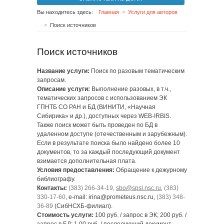
Вы находитесь здесь:
Главная
Услуги для авторов
Поиск источников
Поиск источников
Название услуги:
Поиск по разовым тематическим
запросам.
Описание услуги:
Выполнение разовых, в т.ч.,
тематических запросов с использованием ЭК
ГПНТБ СО РАН и БД (ВИНИТИ, «Научная
Сибирика» и др.), доступных через WEB-IRBIS.
Также поиск может быть проведен по БД в
удаленном доступе (отечественным и зарубежным).
Если в результате поиска было найдено более 10
документов, то за каждый последующий документ
взимается дополнительная плата.
Условия предоставления:
Обращение к дежурному
библиографу.
Контакты:
(383) 266-34-19
,
sbo@spsl.nsc.ru
,
(383)
330-17-60
, e-mail: irina@prometeus.nsc.ru,
(383) 348-
36-89
(СибНСХБ-филиал).
Стоимость услуги:
100 руб. / запрос в ЭК; 200 руб. /