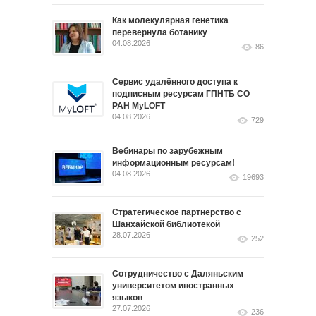
Как молекулярная генетика
перевернула ботанику
04.08.2026
86
Сервис удалённого доступа к
подписным ресурсам ГПНТБ СО
РАН MyLOFT
04.08.2026
729
Вебинары по зарубежным
информационным ресурсам!
04.08.2026
19693
Стратегическое партнерство с
Шанхайской библиотекой
28.07.2026
252
Сотрудничество с Даляньским
университетом иностранных
языков
27.07.2026
236