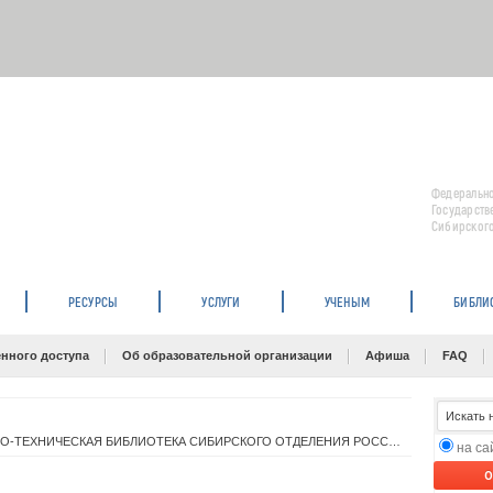
Федерально
Государств
Сибирского
РЕСУРСЫ
УСЛУГИ
УЧЕНЫМ
БИБЛИ
нного доступа
Об образовательной организации
Афиша
FAQ
ГОСУДАРСТВЕННАЯ ПУБЛИЧНАЯ НАУЧНО-ТЕХНИЧЕСКАЯ БИБЛИОТЕКА СИБИРСКОГО ОТДЕЛЕНИЯ РОССИЙСКОЙ АКАДЕМИИ НАУК, СибНСХБ-филиал ГПНТБ СО РАН
на с
O