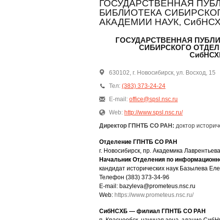
ГОСУДАРСТВЕННАЯ ПУБ
БИБЛИОТЕКА СИБИРСКО
АКАДЕМИИ НАУК, СибНСХ
ГОСУДАРСТВЕННАЯ ПУБЛИ
СИБИРСКОГО ОТДЕЛ
СибНСХ
630102, г. Новосибирск, ул. Восход, 15
Тел:
(383) 373-24-24
E-mail:
office@spsl.nsc.ru
Web:
http://www.spsl.nsc.ru/
Директор ГПНТБ СО РАН:
доктор историч
Отделение ГПНТБ СО РАН
г. Новосибирск, пр. Академика Лаврентьева
Начальник Отделения по информационн
кандидат исторических наук Базылева Ел
Телефон (383) 373-34-96
E-mail: bazyleva@prometeus.nsc.ru
Web:
https://www.prometeus.nsc.ru/
СибНСХБ — филиал ГПНТБ СО РАН