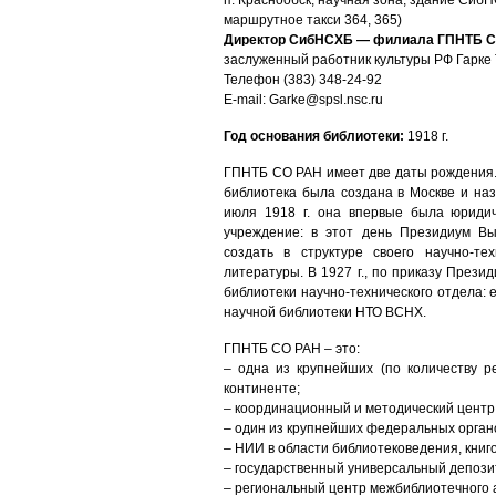
п. Краснообск, научная зона, здание СибН
маршрутное такси 364, 365)
Директор СибНСХБ — филиала ГПНТБ 
заслуженный работник культуры РФ Гарке
Телефон (383) 348-24-92
E-mail: Garke@spsl.nsc.ru
Год основания библиотеки:
1918 г.
ГПНТБ СО РАН имеет две даты рождения. З
библиотека была создана в Москве и наз
июля 1918 г. она впервые была юридич
учреждение: в этот день Президиум В
создать в структуре своего научно-те
литературы. В 1927 г., по приказу През
библиотеки научно-технического отдела:
научной библиотеки НТО ВСНХ.
ГПНТБ СО РАН – это:
– одна из крупнейших (по количеству р
континенте;
– координационный и методический цент
– один из крупнейших федеральных орган
– НИИ в области библиотековедения, кни
– государственный универсальный депози
– региональный центр межбиблиотечного 