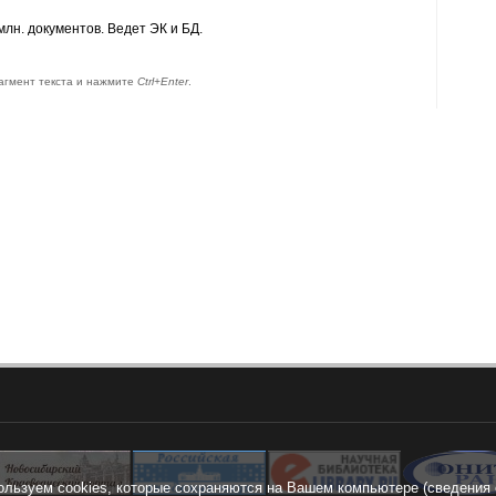
лн. документов. Ведет ЭК и БД.
агмент текста и нажмите
Ctrl+Enter
.
ользуем cookies, которые сохраняются на Вашем компьютере (сведения 