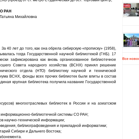
СХБ (проезд от ст. метро Студенческая до ост. Торговый центр,
СО РАН
 Татьяна Михайловна
а 40 лет до того, как она обрела сибирскую «прописку» (1958),
ывалась тогда Государственной научной библиотекой (ГНБ). 17
Все ново
ески зафиксирована как вновь организованное библиотечное
ысшего Совета народного хозяйства (ВСНХ) принял решение
хнического отдела (НТО) библиотеку научной и технической
идиума ВСНХ, фонды всех прочих библиотек были влиты в состав
 единая крупная библиотека получила название Государственной
есурсов) многоотраслевых библиотек в России и на азиатском
р информационно-библиотечной системы СО РАН;
ов научно-технической информации;
говедения, библиографоведения и прикладной информатики;
тарий Сибири и Дальнего Востока;
абонемента.