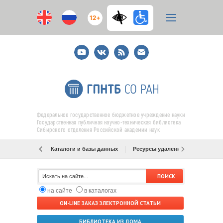
12+
Youtube
ВКонтакте
RSS
E-
mail
подписка
Федеральное государственное бюджетное учреждение науки
Государственная публичная научно-техническая библиотека
Сибирского отделения Российской академии наук
Каталоги и базы данных
Ресурсы удаленного доступа
на сайте
в каталогах
ON-LINE ЗАКАЗ ЭЛЕКТРОННОЙ СТАТЬИ
БИБЛИОТЕКА ИЗ ДОМА