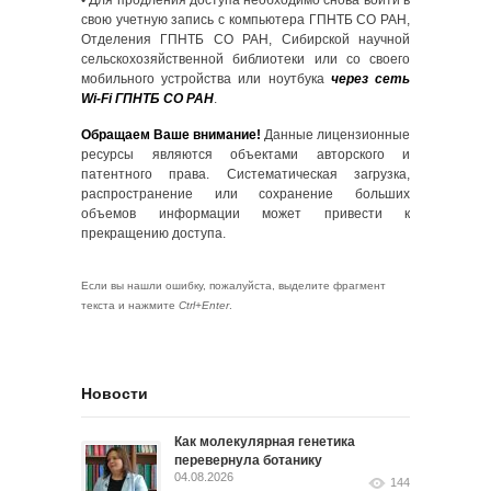
• Для продления доступа необходимо снова войти в
свою учетную запись с компьютера ГПНТБ СО РАН,
Отделения ГПНТБ СО РАН, Сибирской научной
сельскохозяйственной библиотеки или со своего
мобильного устройства или ноутбука
через сеть
Wi-Fi ГПНТБ СО РАН
.
Обращаем Ваше внимание!
Данные лицензионные
ресурсы являются объектами авторского и
патентного права. Систематическая загрузка,
распространение или сохранение больших
объемов информации может привести к
прекращению доступа.
Если вы нашли ошибку, пожалуйста, выделите фрагмент
текста и нажмите
Ctrl+Enter
.
Новости
Как молекулярная генетика
перевернула ботанику
04.08.2026
144