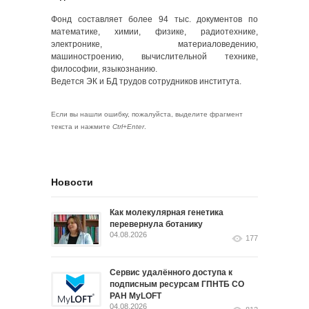
Фонд составляет более 94 тыс. документов по
математике, химии, физике, радиотехнике,
электронике, материаловедению,
машиностроению, вычислительной технике,
философии, языкознанию.
Ведется ЭК и БД трудов сотрудников института.
Если вы нашли ошибку, пожалуйста, выделите фрагмент
текста и нажмите
Ctrl+Enter
.
Новости
Как молекулярная генетика
перевернула ботанику
04.08.2026
177
Сервис удалённого доступа к
подписным ресурсам ГПНТБ СО
РАН MyLOFT
04.08.2026