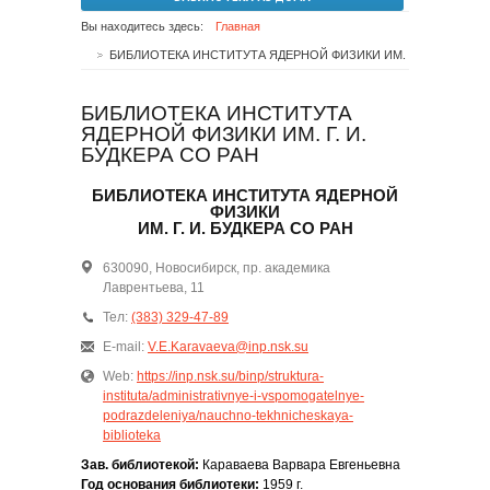
Вы находитесь здесь:
Главная
БИБЛИОТЕКА ИНСТИТУТА ЯДЕРНОЙ ФИЗИКИ ИМ. Г. И. БУДКЕРА СО РАН
БИБЛИОТЕКА ИНСТИТУТА
ЯДЕРНОЙ ФИЗИКИ ИМ. Г. И.
БУДКЕРА СО РАН
БИБЛИОТЕКА ИНСТИТУТА ЯДЕРНОЙ
ФИЗИКИ
ИМ. Г. И. БУДКЕРА СО РАН
630090, Новосибирск, пр. академика
Лаврентьева, 11
Тел:
(383) 329-47-89
E-mail:
V.E.Karavaeva@inp.nsk.su
Web:
https://inp.nsk.su/binp/struktura-
instituta/administrativnye-i-vspomogatelnye-
podrazdeleniya/nauchno-tekhnicheskaya-
biblioteka
Зав. библиотекой:
Караваева Варвара Евгеньевна
Год основания библиотеки:
1959 г.