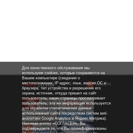
Для качественного обслуживания мы
используем cookies, которые сохраняются на
Вашем компьютере (сведения о
местоположении; IP-адрес; язык, версия ОС и
НАВЕРХ
браузера; тип устройства и разрешение его
экрана; источник, откуда пришел на сайт
пользователь; какие страницы просматривает
пользователь; эта же информация используется
для обработки статистических данных
использования сайта посредством систем веб-
аналитики Google Analytics и Яндекс.Метрика).
Нажимая кнопку «СОГЛАСЕН», Вы
подтверждаете то, что Вы проинформированы