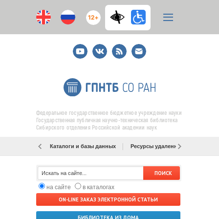
12+
Youtube
ВКонтакте
RSS
E-
mail
подписка
Федеральное государственное бюджетное учреждение науки
Государственная публичная научно-техническая библиотека
Сибирского отделения Российской академии наук
Каталоги и базы данных
Ресурсы удаленного доступа
на сайте
в каталогах
ON-LINE ЗАКАЗ ЭЛЕКТРОННОЙ СТАТЬИ
БИБЛИОТЕКА ИЗ ДОМА