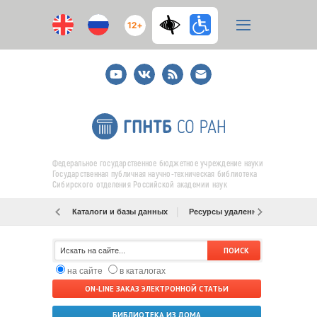
12+
Youtube
ВКонтакте
RSS
E-
mail
подписка
Федеральное государственное бюджетное учреждение науки
Государственная публичная научно-техническая библиотека
Сибирского отделения Российской академии наук
Каталоги и базы данных
Ресурсы удаленного доступа
на сайте
в каталогах
ON-LINE ЗАКАЗ ЭЛЕКТРОННОЙ СТАТЬИ
БИБЛИОТЕКА ИЗ ДОМА