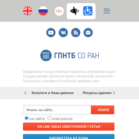
12+
Youtube
ВКонтакте
RSS
E-
mail
подписка
Федеральное государственное бюджетное учреждение науки
Государственная публичная научно-техническая библиотека
Сибирского отделения Российской академии наук
Каталоги и базы данных
Ресурсы удаленного доступа
на сайте
в каталогах
ON-LINE ЗАКАЗ ЭЛЕКТРОННОЙ СТАТЬИ
БИБЛИОТЕКА ИЗ ДОМА