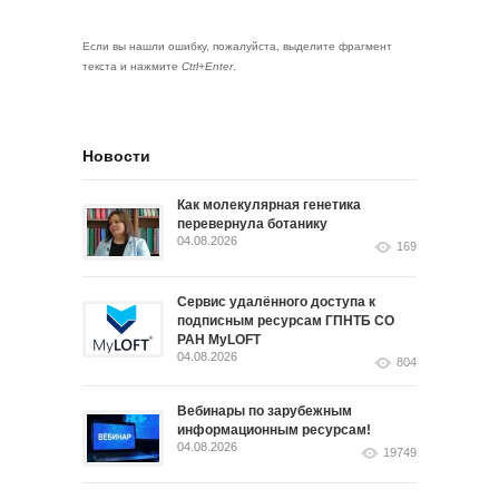
Если вы нашли ошибку, пожалуйста, выделите фрагмент
текста и нажмите
Ctrl+Enter
.
Новости
Как молекулярная генетика
перевернула ботанику
04.08.2026
169
Сервис удалённого доступа к
подписным ресурсам ГПНТБ СО
РАН MyLOFT
04.08.2026
804
Вебинары по зарубежным
информационным ресурсам!
04.08.2026
19749