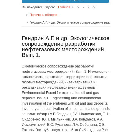
Вы находитесь здесь:
Главная
Перечень обзоров
Гендрин А.Г. и др. Экологическое сопровождение разработки нефтегазовых месторождений. Вып. 1.
Гендрин А.Г. и др. Экологическое
сопровождение разработки
нефтегазовых месторождений.
Вып. 1.
Экологическое сопровождение разработки
нефтегазовых месторождений. Вып. 1. Инженерно-
экологические изыскания территории нефтяных и
газовых месторождений, инвентаризация и
рекультивация нефтезагрязненных земель =
Environmental Escort for exploitation oil and gas
deposits. Issue 1. Engineering and environmental
investigation of the erritories with oil and gas deposits,
inventory and recultivation of oil-contaminated grounds
: аналит. обзор / А.Г. Гендрин, Г.А. Надоховская, Т.Н.
Сидоренко, Ю.П. Мыльников, В.А. Кондыков, А.А.
Искрижитский, Е.С. Русинова, Л.А. Собанина, О.В.
Ротарь; Гос. публ. науч.-техн. б-ка Сиб. отд-ния Рос.