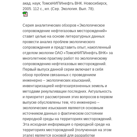
акад. наук; ТомскНИПИнефть ВНК. Новосибирск,
2005. 112 с., ил. (Сер. Экология. Вып. 78).
Серия аналитических обзоров «Экологическое
сопровождение нефтегазовых месторождений»
ставит целью на основе литературных данных
провести анализ проблем экологического
сопровождения и представить опыт, накопленный
отделом экологии ОАО «ТомскНИПИнефть ВНК» за
многолетнюю практику работ по экологическому
сопровождению нефтегазовых месторождений.
Первый выпуск данной серии включает в себя
обзор проблем связанных с проведением
инженерно – экологических изысканий,
инвентаризацией нефтезагрязненных земель и
методами рекультивации последних. Актуальность
и приоритет рассмотрения этих вопросов в первом
выпуске обусловлены тем, что инженерно –
экологические изыскания являются основным
источником данных о фактическом состоянии
природной среды на территориях месторождений.
Эта исходная информация о природной среде на
территориях месторождений (полученная на этом
этапе) является основой для разработки