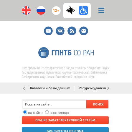
12+
Youtube
ВКонтакте
RSS
E-
mail
подписка
Федеральное государственное бюджетное учреждение науки
Государственная публичная научно-техническая библиотека
Сибирского отделения Российской академии наук
Каталоги и базы данных
Ресурсы удаленного доступа
на сайте
в каталогах
ON-LINE ЗАКАЗ ЭЛЕКТРОННОЙ СТАТЬИ
БИБЛИОТЕКА ИЗ ДОМА