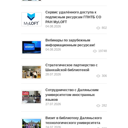
Сервис удалённого доступа к
подписным ресурсам ГПНТБ СО
РАН MyLOFT
04.08.2026
802
Вебинары по зарубежным
информационным ресурсам!
04.08.2026
19748
Стратегическое партнерство с
Шанхайской библиотекой
28.07.2026
306
Сотрудничество с Даляньским
университетом иностранных
языков
27.07.2026
282
Визит в библиотеку Даляньского
технологического университета
24.07.2026