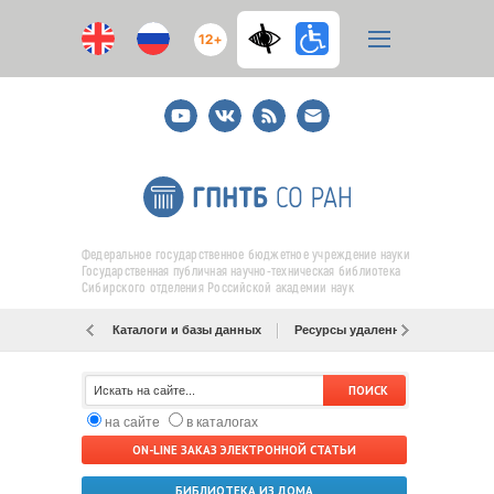
12+
Youtube
ВКонтакте
RSS
E-
mail
подписка
Федеральное государственное бюджетное учреждение науки
Государственная публичная научно-техническая библиотека
Сибирского отделения Российской академии наук
Каталоги и базы данных
Ресурсы удаленного доступа
на сайте
в каталогах
ON-LINE ЗАКАЗ ЭЛЕКТРОННОЙ СТАТЬИ
БИБЛИОТЕКА ИЗ ДОМА